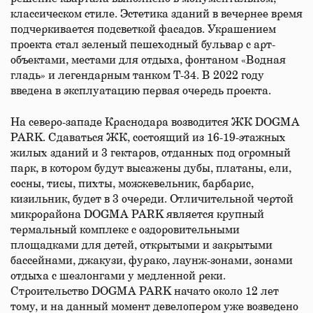
классическом стиле. Эстетика зданий в вечернее время
подчеркивается подсветкой фасадов. Украшением
проекта стал зеленый пешеходный бульвар с арт-
объектами, местами для отдыха, фонтаном «Водная
гладь» и легендарным танком Т-34. В 2022 году
введена в эксплуатацию первая очередь проекта.
На северо-западе Краснодара возводится ЖК DOGMA
PARK. Сдаваться ЖК, состоящий из 16-19-этажных
жилых зданий и 3 гектаров, отданных под огромный
парк, в котором будут высажены дубы, платаны, ели,
сосны, тисы, пихты, можжевельник, барбарис,
кизильник, будет в 3 очереди. Отличительной чертой
микрорайона DOGMA PARK является крупный
термальный комплекс с оздоровительными
площадками для детей, открытыми и закрытыми
бассейнами, джакузи, фурако, лаунж-зонами, зонами
отдыха с шезлонгами у медленной реки.
Строительство DOGMA PARK начато около 12 лет
тому, и на данный момент девелопером уже возведено