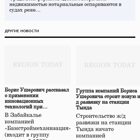
недвижимостью нотариальные оспариваются в
судах реже…
ДРУГИЕ НОВОСТИ
Борис Ушерович рассказал
Группа компаний Бориса
о применении
Ушеровича строит новую ж
инновационных
д развязку на станции
технологий при
Тында
строительстве нового моста
В Забайкалье
Строительство ж/д
в Забайкалье
компанией
развязки на станции
«Бамстроймеханизация»
Тында начато
(входит в группу
компанией