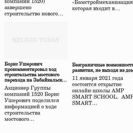
компаний 1520)
«Бамстроймеханизация
завершено
которая входит в…
строительство нового…
Борис Ушерович
Безграничные возможност
прокомментировал ход
развития, не выходя из до
строительства мостового
11 января 2021 года
перехода на Забайкальской
состоится открытие
железной дороге
Акционер Группы
онлайн-школы АМР
компаний 1520 Борис
SMART SCHOOL. АМ
Ушерович поделился
SMART…
информацией о ходе
строительства
мостового…