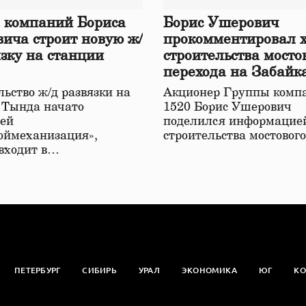
 компаний Бориса
Борис Ушерович
ича строит новую ж/
прокомментировал 
язку на станции
строительства мосто
перехода на Забайк
железной дороге
ьство ж/д развязки на
Акционер Группы комп
 Тында начато
1520 Борис Ушерович
ей
поделился информацией
оймеханизация»,
строительства мостовог
 входит в…
ПЕТЕРБУРГ
СИБИРЬ
УРАЛ
ЭКОНОМИКА
ЮГ
КО