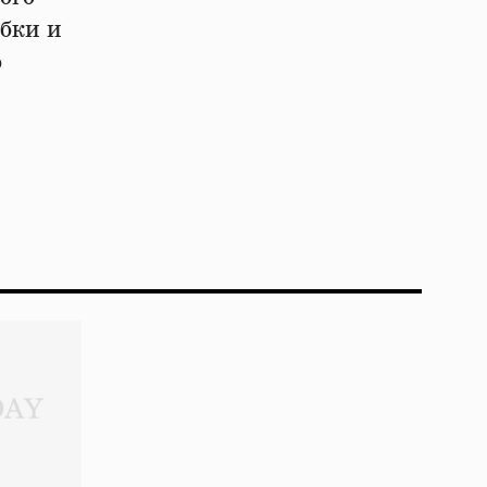
ибки и
о