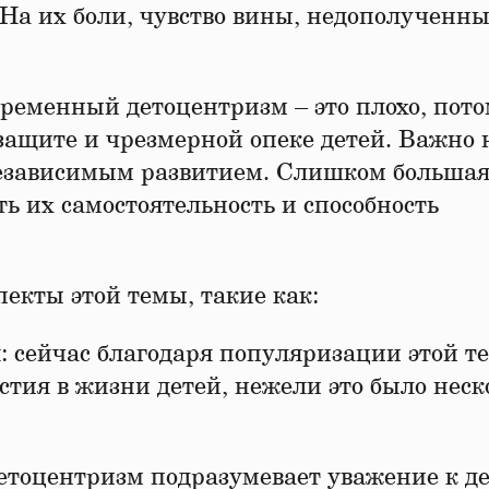
⁣ На их боли, чувство вины, недополученны
овременный детоцентризм – это плохо, пото
защите и чрезмерной опеке детей. Важно 
независимым развитием. Слишком больша
ь их самостоятельность и способность
кты этой темы, такие как:
я: сейчас благодаря популяризации этой т
астия в жизни детей, нежели это было неск
детоцентризм подразумевает уважение к д