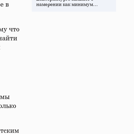
е в
намерении как минимум…
му что
найти
я
емы
олько
етским