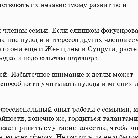
ятствовать их независимому развитию и
м членам семьи. Если слишком фокусирова
ванию нужд и интересов других членов се
 что они еще и Женщины и Супруги, растё
редко и недовольство партнера.
ей. Избыточное внимание к детям может
неспособности учитывать нужды и мнения 
рофессиональный опыт работы с семьями, м
райности, конечно же, гордиться талантами
акже привить ему такие качества, чтобы о
, во всех сферах. Не растить из него бытов