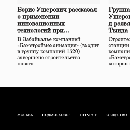
Борис Ушерович рассказал
Группа
о применении
Ушеров
инновационных
д разв
технологий при
Тында
строительстве нового моста
В Забайкалье компанией
Строител
в Забайкалье
«Бамстроймеханизация» (входит
станции
в группу компаний 1520)
компани
завершено строительство
«Бамстр
нового…
которая
МОСКВА
ПОДМОСКОВЬЕ
LIFESTYLE
ОБЩЕСТВО