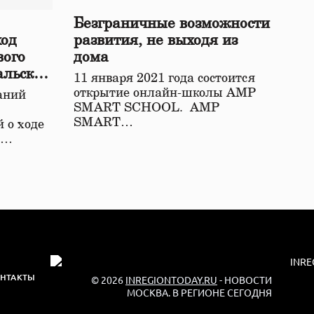
Безграничные возможности
ход
развития, не выходя из
вого
дома
альской
11 января 2021 года состоится
открытие онлайн-школы АМР
аний
SMART SCHOOL. АМР
SMART…
 о ходе
о…
НТАКТЫ
© 2026
INREGIONTODAY.RU
- НОВОСТИ
МОСКВА. В РЕГИОНЕ СЕГОДНЯ