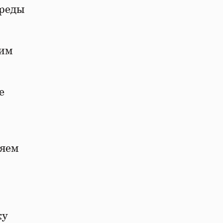
среды
 им
е
ряем
ку