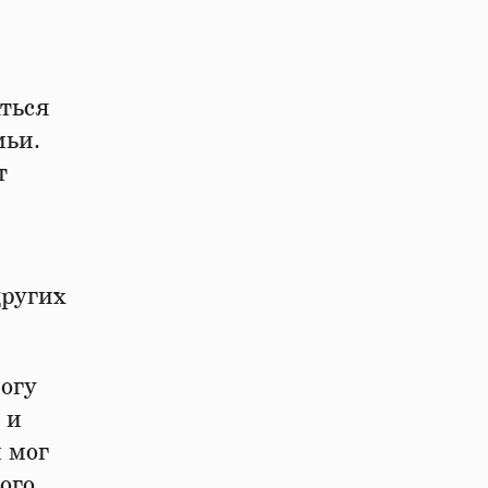
ться
мьи.
т
других
огу
 и
н мог
ого