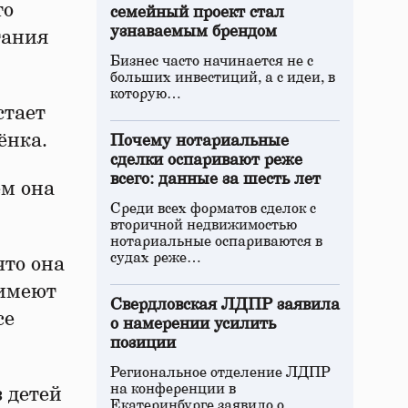
то
семейный проект стал
узнаваемым брендом
тания
Бизнес часто начинается не с
больших инвестиций, а с идеи, в
которую…
стает
ёнка.
Почему нотариальные
сделки оспаривают реже
всего: данные за шесть лет
ем она
Среди всех форматов сделок с
вторичной недвижимостью
нотариальные оспариваются в
судах реже…
что она
 имеют
Свердловская ЛДПР заявила
се
о намерении усилить
позиции
Региональное отделение ЛДПР
на конференции в
 детей
Екатеринбурге заявило о