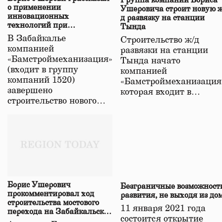
Группа компаний Бориса
о применении
Ушеровича строит новую ж
инновационных
д развязку на станции
технологий при
Тында
строительстве нового моста
В Забайкалье
Строительство ж/д
в Забайкалье
компанией
развязки на станции
«Бамстроймеханизация»
Тында начато
(входит в группу
компанией
компаний 1520)
«Бамстроймеханизация
завершено
которая входит в…
строительство нового…
Борис Ушерович
Безграничные возможност
прокомментировал ход
развития, не выходя из до
строительства мостового
11 января 2021 года
перехода на Забайкальской
состоится открытие
железной дороге