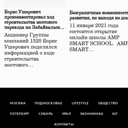
Борис Ушерович
Безграничные возможност
прокомментировал ход
развития, не выходя из до
строительства мостового
11 января 2021 года
перехода на Забайкальской
состоится открытие
железной дороге
Акционер Группы
онлайн-школы АМР
компаний 1520 Борис
SMART SCHOOL. АМ
Ушерович поделился
SMART…
информацией о ходе
строительства
мостового…
МОСКВА
ПОДМОСКОВЬЕ
LIFESTYLE
ОБЩЕСТВО
ПЕТЕРБУРГ
СИБИРЬ
УРАЛ
ЭКОНОМИКА
ЮГ
КОНТАКТЫ