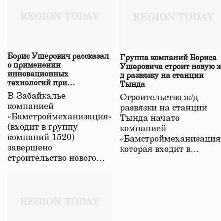
Борис Ушерович рассказал
Группа компаний Бориса
о применении
Ушеровича строит новую ж
инновационных
д развязку на станции
технологий при
Тында
строительстве нового моста
В Забайкалье
Строительство ж/д
в Забайкалье
компанией
развязки на станции
«Бамстроймеханизация»
Тында начато
(входит в группу
компанией
компаний 1520)
«Бамстроймеханизация
завершено
которая входит в…
строительство нового…