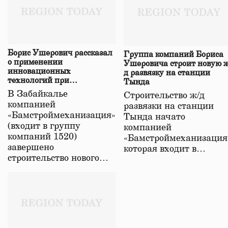
Борис Ушерович рассказал
Группа компаний Бориса
о применении
Ушеровича строит новую ж
инновационных
д развязку на станции
технологий при
Тында
строительстве нового моста
В Забайкалье
Строительство ж/д
в Забайкалье
компанией
развязки на станции
«Бамстроймеханизация»
Тында начато
(входит в группу
компанией
компаний 1520)
«Бамстроймеханизация
завершено
которая входит в…
строительство нового…