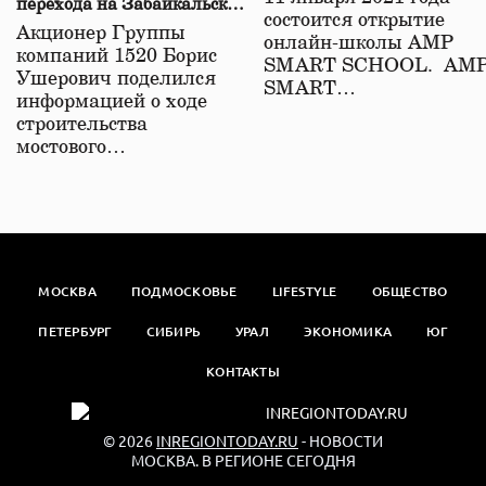
перехода на Забайкальской
состоится открытие
железной дороге
Акционер Группы
онлайн-школы АМР
компаний 1520 Борис
SMART SCHOOL. АМ
Ушерович поделился
SMART…
информацией о ходе
строительства
мостового…
МОСКВА
ПОДМОСКОВЬЕ
LIFESTYLE
ОБЩЕСТВО
ПЕТЕРБУРГ
СИБИРЬ
УРАЛ
ЭКОНОМИКА
ЮГ
КОНТАКТЫ
© 2026
INREGIONTODAY.RU
- НОВОСТИ
МОСКВА. В РЕГИОНЕ СЕГОДНЯ