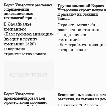
Борис Ушерович рассказал
Группа компаний Бориса
о применении
Ушеровича строит новую ж
инновационных
д развязку на станции
технологий при
Тында
строительстве нового моста
В Забайкалье
Строительство ж/д
в Забайкалье
компанией
развязки на станции
«Бамстроймеханизация»
Тында начато
(входит в группу
компанией
компаний 1520)
«Бамстроймеханизация
завершено
которая входит в…
строительство нового…
Борис Ушерович
Безграничные возможност
прокомментировал ход
развития, не выходя из до
строительства мостового
11 января 2021 года