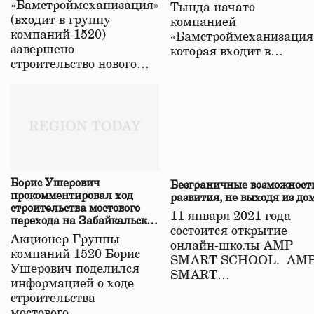
«Бамстроймеханизация»
Тында начато
(входит в группу
компанией
компаний 1520)
«Бамстроймеханизация
завершено
которая входит в…
строительство нового…
Борис Ушерович
Безграничные возможност
прокомментировал ход
развития, не выходя из до
строительства мостового
11 января 2021 года
перехода на Забайкальской
состоится открытие
железной дороге
Акционер Группы
онлайн-школы АМР
компаний 1520 Борис
SMART SCHOOL. АМ
Ушерович поделился
SMART…
информацией о ходе
строительства
мостового…