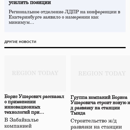
усилить позиции
Региональное отделение ЛДПР на конференции в
Екатеринбурге заявило о намерении как
минимум…
ДРУГИЕ НОВОСТИ
Борис Ушерович рассказал
Группа компаний Бориса
о применении
Ушеровича строит новую ж
инновационных
д развязку на станции
технологий при
Тында
строительстве нового моста
В Забайкалье
Строительство ж/д
в Забайкалье
компанией
развязки на станции