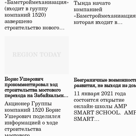
«Бамстроймеханизация»
Тында начато
(входит в группу
компанией
компаний 1520)
«Бамстроймеханизация
завершено
которая входит в…
строительство нового…
Борис Ушерович
Безграничные возможност
прокомментировал ход
развития, не выходя из до
строительства мостового
11 января 2021 года
перехода на Забайкальской
состоится открытие
железной дороге
Акционер Группы
онлайн-школы АМР
компаний 1520 Борис
SMART SCHOOL. АМ
Ушерович поделился
SMART…
информацией о ходе
строительства
мостового…