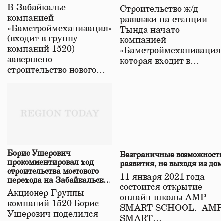
строительстве нового моста
В Забайкалье
Строительство ж/д
в Забайкалье
компанией
развязки на станции
«Бамстроймеханизация»
Тында начато
(входит в группу
компанией
компаний 1520)
«Бамстроймеханизация
завершено
которая входит в…
строительство нового…
Борис Ушерович
Безграничные возможност
прокомментировал ход
развития, не выходя из до
строительства мостового
11 января 2021 года
перехода на Забайкальской
состоится открытие
железной дороге
Акционер Группы
онлайн-школы АМР
компаний 1520 Борис
SMART SCHOOL. АМ
Ушерович поделился
SMART…