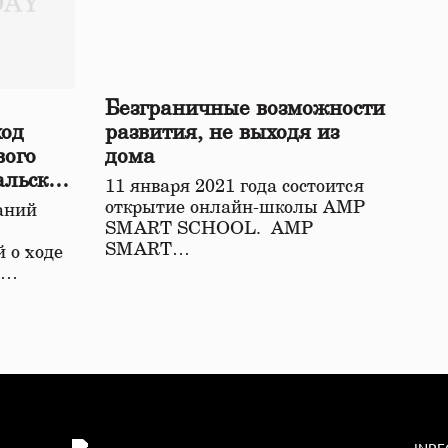
Безграничные возможности
ход
развития, не выходя из
вого
дома
альской
11 января 2021 года состоится
открытие онлайн-школы АМР
аний
SMART SCHOOL. АМР
SMART…
 о ходе
о…