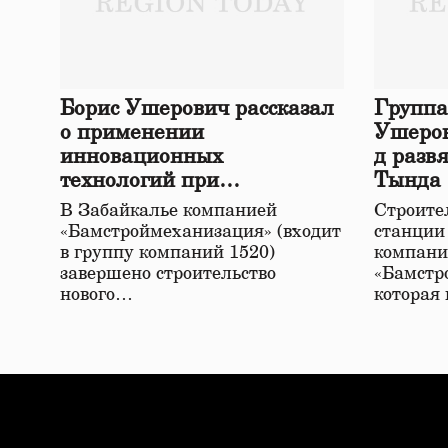
Борис Ушерович рассказал
Группа
о применении
Ушеров
инновационных
д разв
технологий при
Тында
строительстве нового моста
В Забайкалье компанией
Строител
в Забайкалье
«Бамстроймеханизация» (входит
станции
в группу компаний 1520)
компани
завершено строительство
«Бамстр
нового…
которая