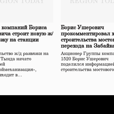
 компаний Бориса
Борис Ушерович
ича строит новую ж/
прокомментировал 
язку на станции
строительства мосто
перехода на Забайк
железной дороге
ьство ж/д развязки на
Акционер Группы комп
 Тында начато
1520 Борис Ушерович
ей
поделился информацией
оймеханизация»,
строительства мостовог
 входит в…