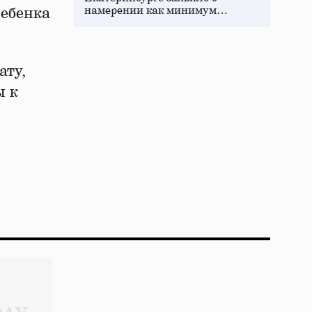
намерении как минимум…
ребенка
ату,
ы к