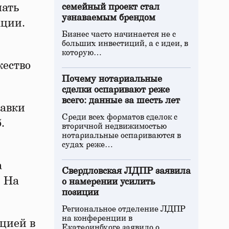
чать
семейный проект стал
узнаваемым брендом
ации.
Бизнес часто начинается не с
больших инвестиций, а с идеи, в
которую…
жество
Почему нотариальные
сделки оспаривают реже
всего: данные за шесть лет
равки
Среди всех форматов сделок с
.
вторичной недвижимостью
нотариальные оспариваются в
судах реже…
а
Свердловская ЛДПР заявила
. На
о намерении усилить
позиции
Региональное отделение ЛДПР
на конференции в
цией в
Екатеринбурге заявило о