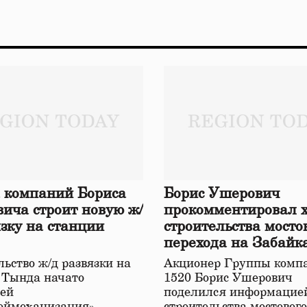
 компаний Бориса
Борис Ушерович
ича строит новую ж/
прокомментировал 
язку на станции
строительства мосто
перехода на Забайк
железной дороге
ьство ж/д развязки на
Акционер Группы комп
 Тында начато
1520 Борис Ушерович
ей
поделился информацией