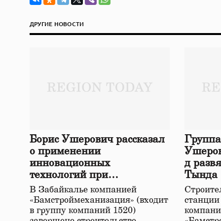
ДРУГИЕ НОВОСТИ
Борис Ушерович рассказал
Группа
о применении
Ушеров
инновационных
д разв
технологий при
Тында
строительстве нового моста
В Забайкалье компанией
Строител
в Забайкалье
«Бамстроймеханизация» (входит
станции
в группу компаний 1520)
компани