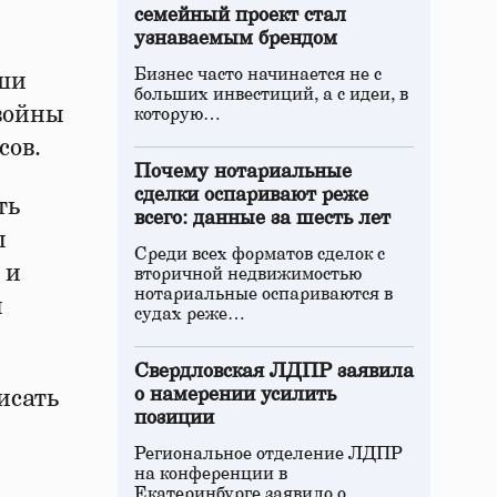
семейный проект стал
узнаваемым брендом
Бизнес часто начинается не с
аши
больших инвестиций, а с идеи, в
войны
которую…
сов.
Почему нотариальные
сделки оспаривают реже
ть
всего: данные за шесть лет
ы
Среди всех форматов сделок с
 и
вторичной недвижимостью
нотариальные оспариваются в
й
судах реже…
Свердловская ЛДПР заявила
о намерении усилить
исать
позиции
Региональное отделение ЛДПР
на конференции в
Екатеринбурге заявило о