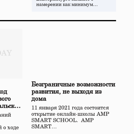
намерении как минимум…
Безграничные возможности
ход
развития, не выходя из
вого
дома
альской
11 января 2021 года состоится
открытие онлайн-школы АМР
аний
SMART SCHOOL. АМР
SMART…
 о ходе