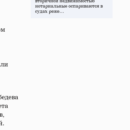
вторичной недвижимостью
нотариальные оспариваются в
судах реже…
ом
ели
бедева
ета
в,
й.