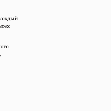
 каждый
всех
ного
,