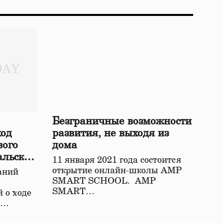
Безграничные возможности
ход
развития, не выходя из
вого
дома
альской
11 января 2021 года состоится
открытие онлайн-школы АМР
аний
SMART SCHOOL. АМР
SMART…
 о ходе
о…