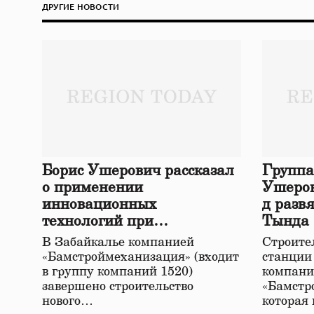
ДРУГИЕ НОВОСТИ
Борис Ушерович рассказал
Группа
о применении
Ушеров
инновационных
д разв
технологий при
Тында
строительстве нового моста
В Забайкалье компанией
Строител
в Забайкалье
«Бамстроймеханизация» (входит
станции
в группу компаний 1520)
компани
завершено строительство
«Бамстр
нового…
которая