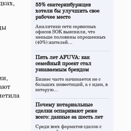
дках,
55% екатеринбуржцев
хотели бы улучшить свое
рабочее место
цы
Аналитики сети сервисных
офисов SOK выяснили, что
меньше половины опрошенных
(40%) жителей…
Пять лет AFUVA: как
семейный проект стал
узнаваемым брендом
ми,
Бизнес часто начинается не с
больших инвестиций, а с идеи, в
ают
которую…
метила
Почему нотариальные
сделки оспаривают реже
всего: данные за шесть лет
Среди всех форматов сделок с