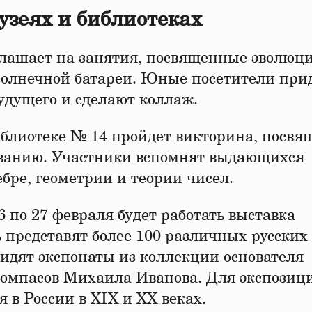
узеях и библиотеках
глашает на занятия, посвященные эволюц
 солнечной батареи. Юные посетители пр
удущего и сделают коллаж.
иблиотеке № 14 пройдет викторина, посвя
ованию. Участники вспомнят выдающихся
ебре, геометрии и теории чисел.
 по 27 февраля будет работать выставка
 представят более 100 различных русских
идят экспонаты из коллекции основателя
компасов Михаила Иванова. Для экспозиц
в России в XIX и XX веках.