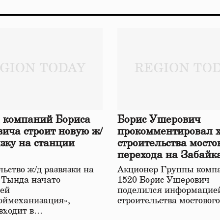
 компаний Бориса
Борис Ушерович
ича строит новую ж/
прокомментировал 
язку на станции
строительства мосто
перехода на Забайк
железной дороге
ьство ж/д развязки на
Акционер Группы комп
 Тында начато
1520 Борис Ушерович
ей
поделился информацией
оймеханизация»,
строительства мостовог
 входит в…