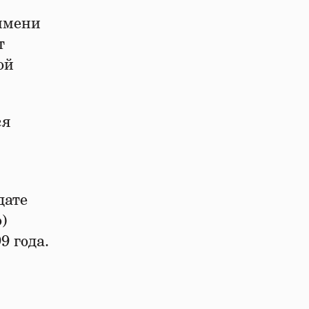
имени
т
ой
ся
дате
)
9 года.