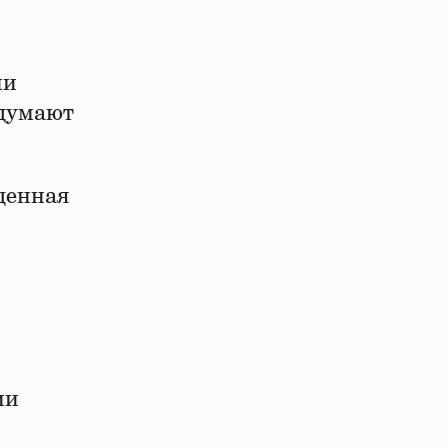
ии
идумают
щенная
ии