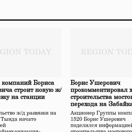
 компаний Бориса
Борис Ушерович
ича строит новую ж/
прокомментировал 
язку на станции
строительства мосто
перехода на Забайк
железной дороге
ьство ж/д развязки на
Акционер Группы комп
 Тында начато
1520 Борис Ушерович
ей
поделился информацией
оймеханизация»,
строительства мостовог