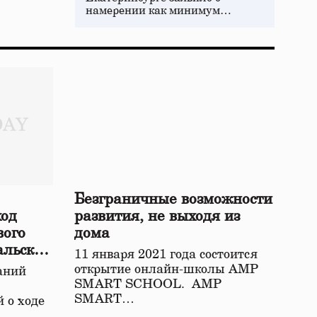
намерении как минимум…
Безграничные возможности
ход
развития, не выходя из
вого
дома
альской
11 января 2021 года состоится
открытие онлайн-школы АМР
аний
SMART SCHOOL. АМР
SMART…
 о ходе
о…