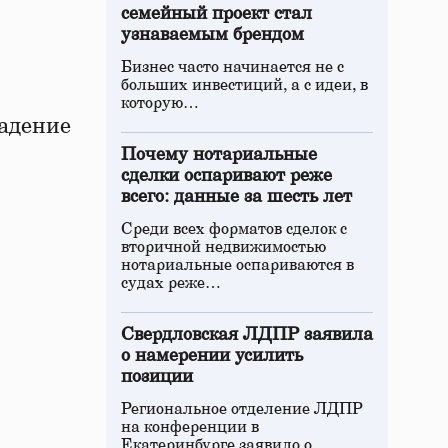
семейный проект стал
узнаваемым брендом
Бизнес часто начинается не с
больших инвестиций, а с идеи, в
которую…
адение
Почему нотариальные
сделки оспаривают реже
всего: данные за шесть лет
Среди всех форматов сделок с
вторичной недвижимостью
нотариальные оспариваются в
судах реже…
Свердловская ЛДПР заявила
о намерении усилить
позиции
Региональное отделение ЛДПР
на конференции в
Екатеринбурге заявило о