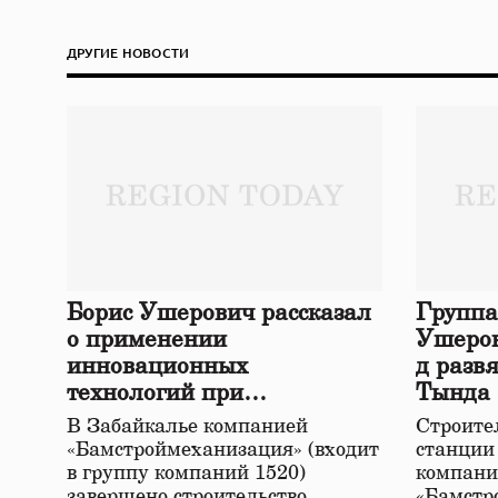
ДРУГИЕ НОВОСТИ
Борис Ушерович рассказал
Группа
о применении
Ушеров
инновационных
д разв
технологий при
Тында
строительстве нового моста
В Забайкалье компанией
Строител
в Забайкалье
«Бамстроймеханизация» (входит
станции
в группу компаний 1520)
компани
завершено строительство
«Бамстр