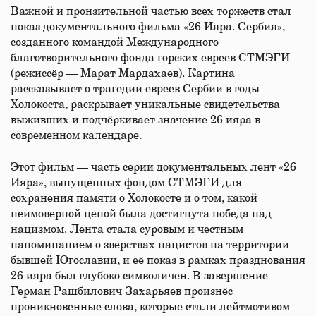
Важной и пронзительной частью всех торжеств стал
показ документального фильма «26 Ияра. Сербия»,
созданного командой Международного
благотворительного фонда горских евреев СТМЭГИ
(режиссёр — Марат Мардахаев). Картина
рассказывает о трагедии евреев Сербии в годы
Холокоста, раскрывает уникальные свидетельства
выживших и подчёркивает значение 26 ияра в
современном календаре.
Этот фильм — часть серии документальных лент «26
Ияра», выпущенных фондом СТМЭГИ для
сохранения памяти о Холокосте и о том, какой
неимоверной ценой была достигнута победа над
нацизмом. Лента стала суровым и честным
напоминанием о зверствах нацистов на территории
бывшей Югославии, и её показ в рамках празднования
26 ияра был глубоко символичен. В завершение
Герман Рашбилович Захарьяев произнёс
проникновенные слова, которые стали лейтмотивом