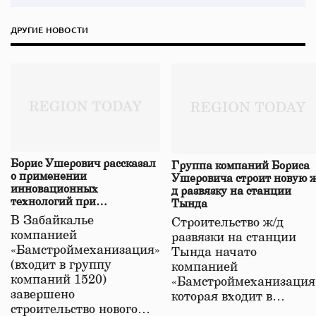
ДРУГИЕ НОВОСТИ
Борис Ушерович рассказал
Группа компаний Бориса
о применении
Ушеровича строит новую ж
инновационных
д развязку на станции
технологий при
Тында
строительстве нового моста
В Забайкалье
Строительство ж/д
в Забайкалье
компанией
развязки на станции
«Бамстроймеханизация»
Тында начато
(входит в группу
компанией
компаний 1520)
«Бамстроймеханизация
завершено
которая входит в…
строительство нового…