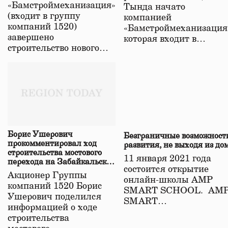
«Бамстроймеханизация»
Тында начато
(входит в группу
компанией
компаний 1520)
«Бамстроймеханизация
завершено
которая входит в…
строительство нового…
Борис Ушерович
Безграничные возможност
прокомментировал ход
развития, не выходя из до
строительства мостового
11 января 2021 года
перехода на Забайкальской
состоится открытие
железной дороге
Акционер Группы
онлайн-школы АМР
компаний 1520 Борис
SMART SCHOOL. АМ
Ушерович поделился
SMART…
информацией о ходе
строительства