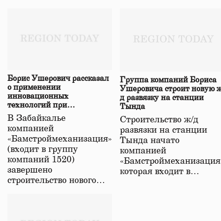
Борис Ушерович рассказал
Группа компаний Бориса
о применении
Ушеровича строит новую ж
инновационных
д развязку на станции
технологий при
Тында
строительстве нового моста
В Забайкалье
Строительство ж/д
в Забайкалье
компанией
развязки на станции
«Бамстроймеханизация»
Тында начато
(входит в группу
компанией
компаний 1520)
«Бамстроймеханизация
завершено
которая входит в…
строительство нового…