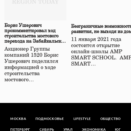
Борис Ушерович
Безграничные возможност
прокомментировал ход
развития, не выходя из до
строительства мостового
11 января 2021 года
перехода на Забайкальской
состоится открытие
железной дороге
Акционер Группы
онлайн-школы АМР
компаний 1520 Борис
SMART SCHOOL. АМ
Ушерович поделился
SMART…
информацией о ходе
строительства
мостового…
МОСКВА
ПОДМОСКОВЬЕ
LIFESTYLE
ОБЩЕСТВО
ПЕТЕРБУРГ
СИБИРЬ
УРАЛ
ЭКОНОМИКА
ЮГ