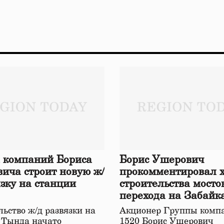
 компаний Бориса
Борис Ушерович
ича строит новую ж/
прокомментировал 
язку на станции
строительства мосто
перехода на Забайк
железной дороге
ьство ж/д развязки на
Акционер Группы комп
 Тында начато
1520 Борис Ушерович