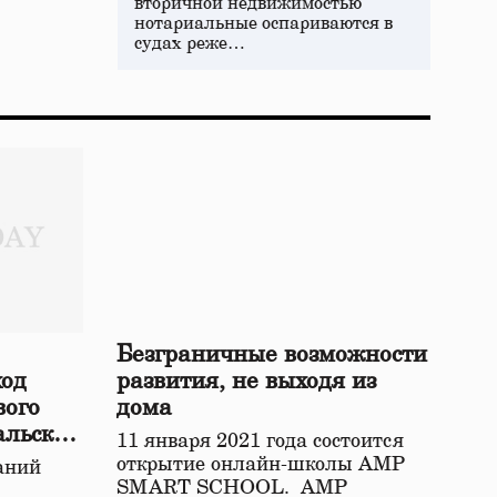
вторичной недвижимостью
нотариальные оспариваются в
судах реже…
Безграничные возможности
ход
развития, не выходя из
вого
дома
альской
11 января 2021 года состоится
открытие онлайн-школы АМР
аний
SMART SCHOOL. АМР