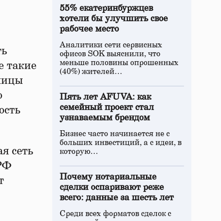
55% екатеринбуржцев
хотели бы улучшить свое
рабочее место
Аналитики сети сервисных
ть
офисов SOK выяснили, что
меньше половины опрошенных
е такие
(40%) жителей…
олицы
ю
Пять лет AFUVA: как
семейный проект стал
ость
узнаваемым брендом
Бизнес часто начинается не с
больших инвестиций, а с идеи, в
я сеть
которую…
РФ
Почему нотариальные
т
сделки оспаривают реже
всего: данные за шесть лет
Среди всех форматов сделок с