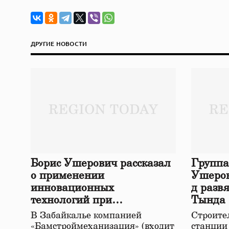
ДРУГИЕ НОВОСТИ
Борис Ушерович рассказал
Группа
о применении
Ушеров
инновационных
д разв
технологий при
Тында
строительстве нового моста
В Забайкалье компанией
Строител
в Забайкалье
«Бамстроймеханизация» (входит
станции