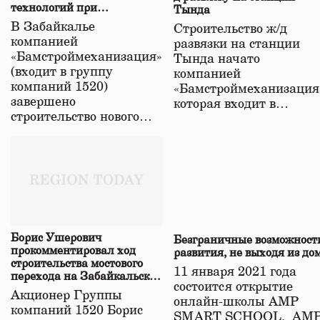
технологий при
Тында
строительстве нового моста
В Забайкалье
Строительство ж/д
в Забайкалье
компанией
развязки на станции
«Бамстроймеханизация»
Тында начато
(входит в группу
компанией
компаний 1520)
«Бамстроймеханизация
завершено
которая входит в…
строительство нового…
Борис Ушерович
Безграничные возможност
прокомментировал ход
развития, не выходя из до
строительства мостового
11 января 2021 года
перехода на Забайкальской
состоится открытие
железной дороге
Акционер Группы
онлайн-школы АМР
компаний 1520 Борис
SMART SCHOOL. АМ