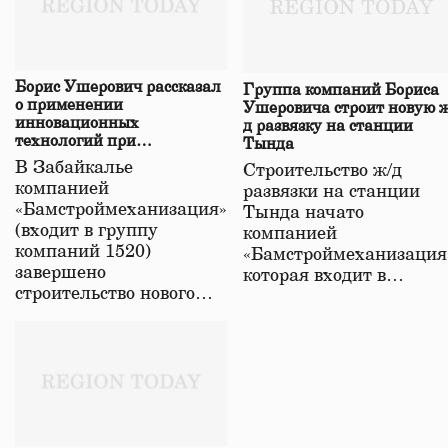
Борис Ушерович рассказал
Группа компаний Бориса
о применении
Ушеровича строит новую ж
инновационных
д развязку на станции
технологий при
Тында
строительстве нового моста
В Забайкалье
Строительство ж/д
в Забайкалье
компанией
развязки на станции
«Бамстроймеханизация»
Тында начато
(входит в группу
компанией
компаний 1520)
«Бамстроймеханизация
завершено
которая входит в…
строительство нового…