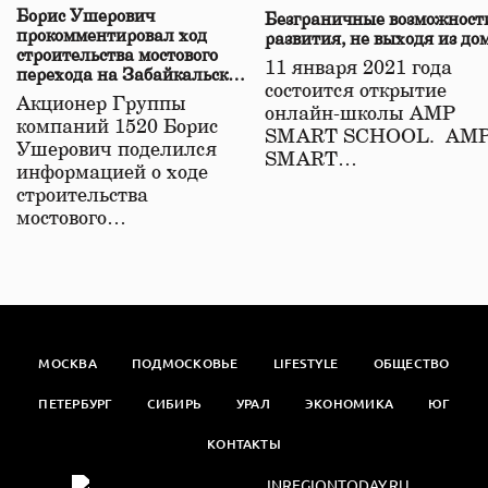
Борис Ушерович
Безграничные возможност
прокомментировал ход
развития, не выходя из до
строительства мостового
11 января 2021 года
перехода на Забайкальской
состоится открытие
железной дороге
Акционер Группы
онлайн-школы АМР
компаний 1520 Борис
SMART SCHOOL. АМ
Ушерович поделился
SMART…
информацией о ходе
строительства
мостового…
МОСКВА
ПОДМОСКОВЬЕ
LIFESTYLE
ОБЩЕСТВО
ПЕТЕРБУРГ
СИБИРЬ
УРАЛ
ЭКОНОМИКА
ЮГ
КОНТАКТЫ