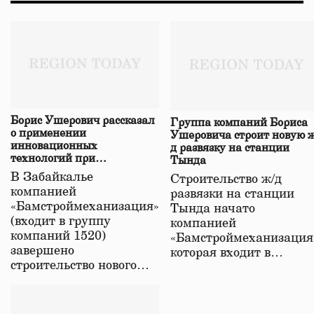
Борис Ушерович рассказал
Группа компаний Бориса
о применении
Ушеровича строит новую ж
инновационных
д развязку на станции
технологий при
Тында
строительстве нового моста
В Забайкалье
Строительство ж/д
в Забайкалье
компанией
развязки на станции
«Бамстроймеханизация»
Тында начато
(входит в группу
компанией
компаний 1520)
«Бамстроймеханизация
завершено
которая входит в…
строительство нового…