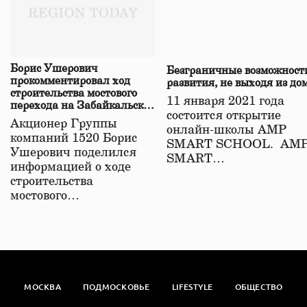
Борис Ушерович
Безграничные возможност
прокомментировал ход
развития, не выходя из до
строительства мостового
11 января 2021 года
перехода на Забайкальской
состоится открытие
железной дороге
Акционер Группы
онлайн-школы АМР
компаний 1520 Борис
SMART SCHOOL. АМ
Ушерович поделился
SMART…
информацией о ходе
строительства
мостового…
МОСКВА
ПОДМОСКОВЬЕ
LIFESTYLE
ОБЩЕСТВО