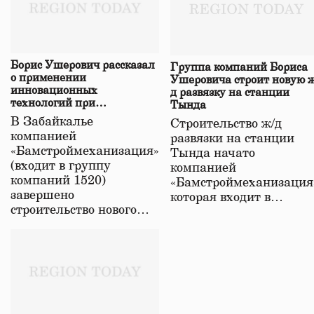
Борис Ушерович рассказал
Группа компаний Бориса
о применении
Ушеровича строит новую ж
инновационных
д развязку на станции
технологий при
Тында
строительстве нового моста
В Забайкалье
Строительство ж/д
в Забайкалье
компанией
развязки на станции
«Бамстроймеханизация»
Тында начато
(входит в группу
компанией
компаний 1520)
«Бамстроймеханизация
завершено
которая входит в…
строительство нового…