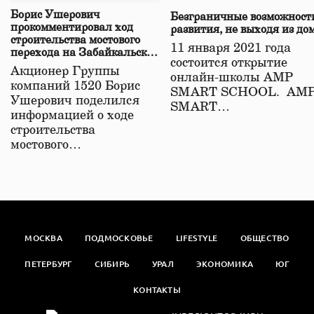
Борис Ушерович
Безграничные возможност
прокомментировал ход
развития, не выходя из до
строительства мостового
11 января 2021 года
перехода на Забайкальской
состоится открытие
железной дороге
Акционер Группы
онлайн-школы АМР
компаний 1520 Борис
SMART SCHOOL. АМ
Ушерович поделился
SMART…
информацией о ходе
строительства
мостового…
МОСКВА
ПОДМОСКОВЬЕ
LIFESTYLE
ОБЩЕСТВО
ПЕТЕРБУРГ
СИБИРЬ
УРАЛ
ЭКОНОМИКА
ЮГ
КОНТАКТЫ