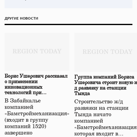
ДРУГИЕ НОВОСТИ
Борис Ушерович рассказал
Группа компаний Бориса
о применении
Ушеровича строит новую ж
инновационных
д развязку на станции
технологий при
Тында
строительстве нового моста
В Забайкалье
Строительство ж/д
в Забайкалье
компанией
развязки на станции
«Бамстроймеханизация»
Тында начато
(входит в группу
компанией
компаний 1520)
«Бамстроймеханизация
завершено
которая входит в…