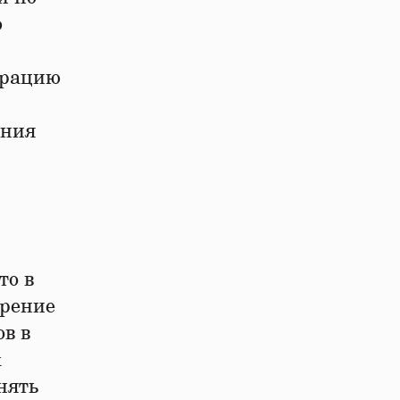
ю
грацию
ания
то в
дрение
в в
х
нять