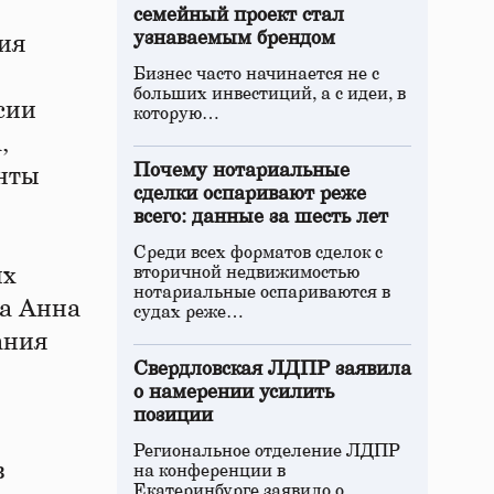
семейный проект стал
узнаваемым брендом
ия
Бизнес часто начинается не с
больших инвестиций, а с идеи, в
сии
которую…
,
Почему нотариальные
анты
сделки оспаривают реже
всего: данные за шесть лет
Среди всех форматов сделок с
их
вторичной недвижимостью
нотариальные оспариваются в
а Анна
судах реже…
ания
Свердловская ЛДПР заявила
о намерении усилить
позиции
Региональное отделение ЛДПР
в
на конференции в
Екатеринбурге заявило о