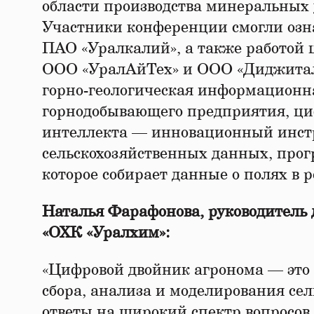
области производства минеральных 
Участники конференции смогли озн
ПАО «Уралкалий», а также работой
ООО «УралАйТех» и ООО «Диджитал 
горно-геологическая информационн
горнодобывающего предприятия, циф
интеллекта — инновационный инстр
сельскохозяйственных данных, про
которое собирает данные о полях в
Наталья Фарафонова, руководитель
«ОХК «Уралхим»:
«Цифровой двойник агронома — это
сбора, анализа и моделирования се
ответы на широкий спектр вопросов 