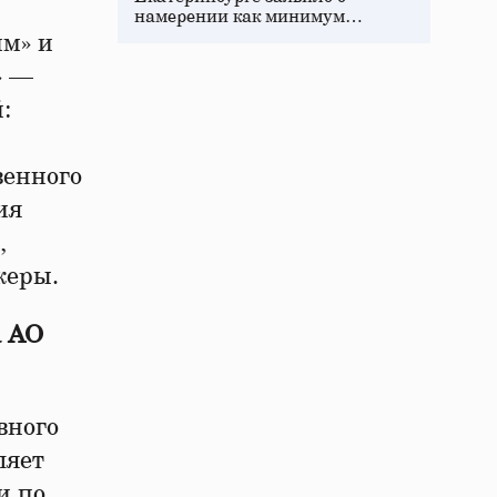
намерении как минимум…
им» и
» —
:
венного
ия
,
жеры.
а АО
вного
ляет
и по