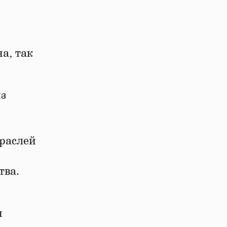
а, так
з
раслей
ства.
и