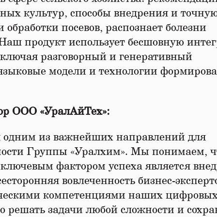
ых культур, способы внедрения и точну
 обработки посевов, распознает болезни
. Наш продукт использует бесшовную инте
включая разговорный и генеративный
 языковые модели и технологии формиров
ор ООО «УралАйТех»:
я одним из важнейших направлений для
ости Группы «Уралхим». Мы понимаем, ч
 ключевым фактором успеха является вне
есторонняя вовлеченность бизнес-эксперто
гическими компетенциями наших цифровы
о решать задачи любой сложности и сохра