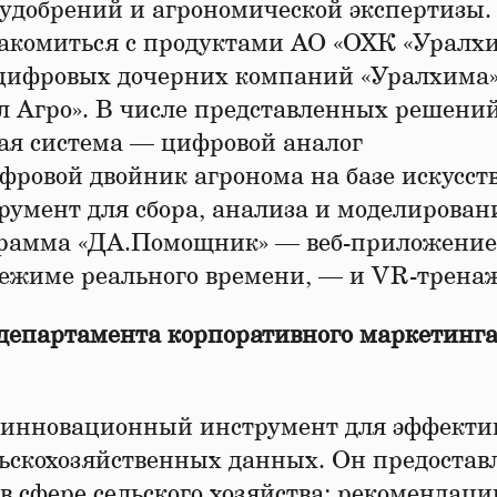
удобрений и агрономической экспертизы.
акомиться с продуктами АО «ОХК «Уралх
 цифровых дочерних компаний «Уралхима
Агро». В числе представленных решений
ая система — цифровой аналог
ровой двойник агронома на базе искусст
умент для сбора, анализа и моделирован
грамма «ДА.Помощник» — веб-приложение
 режиме реального времени, — и VR-трена
 департамента корпоративного маркетинг
 инновационный инструмент для эффекти
льскохозяйственных данных. Он предостав
в сфере сельского хозяйства: рекомендаци