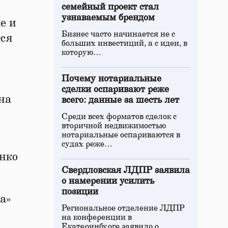
семейный проект стал
узнаваемым брендом
е и
Бизнес часто начинается не с
тся
больших инвестиций, а с идеи, в
которую…
Почему нотариальные
сделки оспаривают реже
на
всего: данные за шесть лет
Среди всех форматов сделок с
вторичной недвижимостью
нотариальные оспариваются в
судах реже…
енко
Свердловская ЛДПР заявила
о намерении усилить
позиции
а»
Региональное отделение ЛДПР
на конференции в
Екатеринбурге заявило о