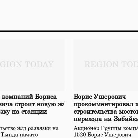
 компаний Бориса
Борис Ушерович
ича строит новую ж/
прокомментировал 
язку на станции
строительства мосто
перехода на Забайк
железной дороге
ьство ж/д развязки на
Акционер Группы комп
 Тында начато
1520 Борис Ушерович