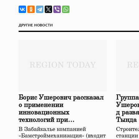
ДРУГИЕ НОВОСТИ
Борис Ушерович рассказал
Группа
о применении
Ушеров
инновационных
д разв
технологий при
Тында
строительстве нового моста
В Забайкалье компанией
Строител
в Забайкалье
«Бамстроймеханизация» (входит
станции