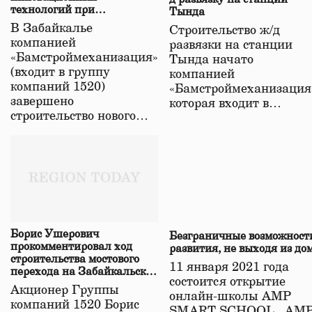
технологий при
Тында
строительстве нового моста
В Забайкалье
Строительство ж/д
в Забайкалье
компанией
развязки на станции
«Бамстроймеханизация»
Тында начато
(входит в группу
компанией
компаний 1520)
«Бамстроймеханизация
завершено
которая входит в…
строительство нового…
Борис Ушерович
Безграничные возможност
прокомментировал ход
развития, не выходя из до
строительства мостового
11 января 2021 года
перехода на Забайкальской
состоится открытие
железной дороге
Акционер Группы
онлайн-школы АМР
компаний 1520 Борис
SMART SCHOOL. АМ