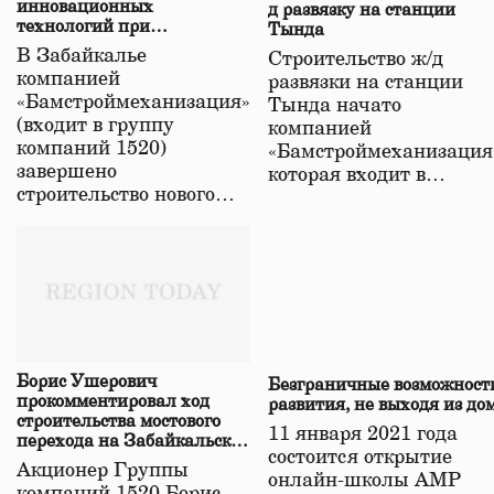
инновационных
д развязку на станции
технологий при
Тында
строительстве нового моста
В Забайкалье
Строительство ж/д
в Забайкалье
компанией
развязки на станции
«Бамстроймеханизация»
Тында начато
(входит в группу
компанией
компаний 1520)
«Бамстроймеханизация
завершено
которая входит в…
строительство нового…
Борис Ушерович
Безграничные возможност
прокомментировал ход
развития, не выходя из до
строительства мостового
11 января 2021 года
перехода на Забайкальской
состоится открытие
железной дороге
Акционер Группы
онлайн-школы АМР