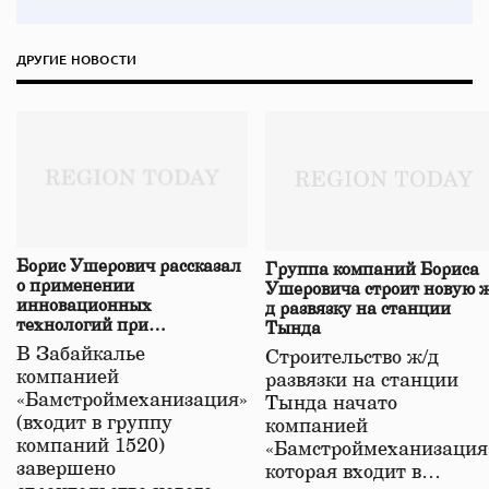
ДРУГИЕ НОВОСТИ
Борис Ушерович рассказал
Группа компаний Бориса
о применении
Ушеровича строит новую ж
инновационных
д развязку на станции
технологий при
Тында
строительстве нового моста
В Забайкалье
Строительство ж/д
в Забайкалье
компанией
развязки на станции
«Бамстроймеханизация»
Тында начато
(входит в группу
компанией
компаний 1520)
«Бамстроймеханизация
завершено
которая входит в…