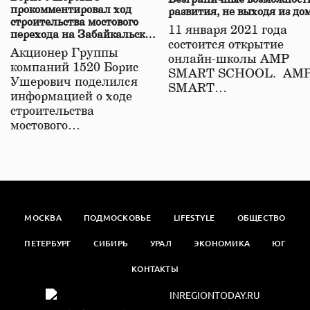
прокомментировал ход
развития, не выходя из до
строительства мостового
11 января 2021 года
перехода на Забайкальской
состоится открытие
железной дороге
Акционер Группы
онлайн-школы АМР
компаний 1520 Борис
SMART SCHOOL. АМ
Ушерович поделился
SMART…
информацией о ходе
строительства
мостового…
МОСКВА
ПОДМОСКОВЬЕ
LIFESTYLE
ОБЩЕСТВО
ПЕТЕРБУРГ
СИБИРЬ
УРАЛ
ЭКОНОМИКА
ЮГ
КОНТАКТЫ