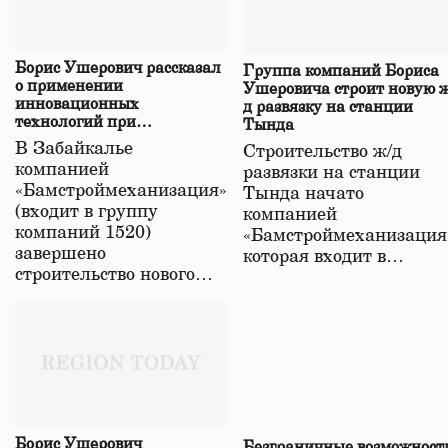
Борис Ушерович рассказал
Группа компаний Бориса
о применении
Ушеровича строит новую ж
инновационных
д развязку на станции
технологий при
Тында
строительстве нового моста
В Забайкалье
Строительство ж/д
в Забайкалье
компанией
развязки на станции
«Бамстроймеханизация»
Тында начато
(входит в группу
компанией
компаний 1520)
«Бамстроймеханизация
завершено
которая входит в…
строительство нового…
Борис Ушерович
Безграничные возможност