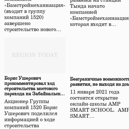
развязки на станции
«Бамстроймеханизация»
Тында начато
(входит в группу
компанией
компаний 1520)
«Бамстроймеханизация
завершено
которая входит в…
строительство нового…
Борис Ушерович
Безграничные возможност
прокомментировал ход
развития, не выходя из до
строительства мостового
11 января 2021 года
перехода на Забайкальской
состоится открытие
железной дороге
Акционер Группы
онлайн-школы АМР
компаний 1520 Борис
SMART SCHOOL. АМ
Ушерович поделился
SMART…
информацией о ходе
строительства