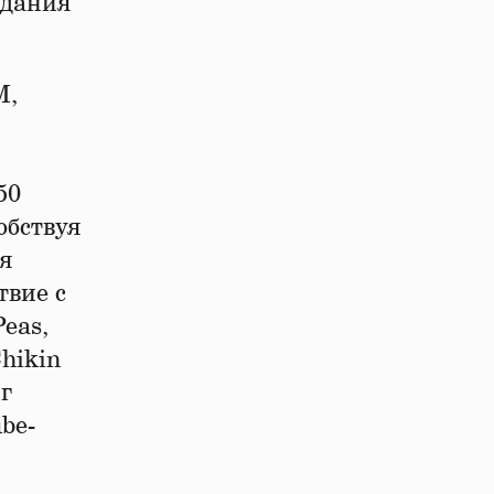
здания
M,
50
обствуя
я
твие с
eas,
hikin
г
be-