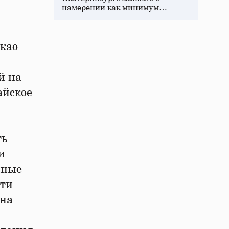
намерении как минимум…
акао
й на
айское
ть
и
нные
сти
 на