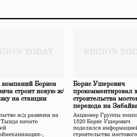
 компаний Бориса
Борис Ушерович
ича строит новую ж/
прокомментировал 
язку на станции
строительства мосто
перехода на Забайк
железной дороге
ьство ж/д развязки на
Акционер Группы комп
 Тында начато
1520 Борис Ушерович
ей
поделился информацией
оймеханизация»,
строительства мостовог