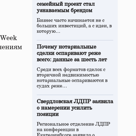
семейный проект стал
узнаваемым брендом
Бизнес часто начинается не с
больших инвестиций, а с идеи, в
которую…
rWeek
ечениям
Почему нотариальные
сделки оспаривают реже
всего: данные за шесть лет
Среди всех форматов сделок с
вторичной недвижимостью
нотариальные оспариваются в
судах реже…
Свердловская ЛДПР заявила
о намерении усилить
позиции
Региональное отделение ЛДПР
на конференции в
Екатеринбурге заявило о