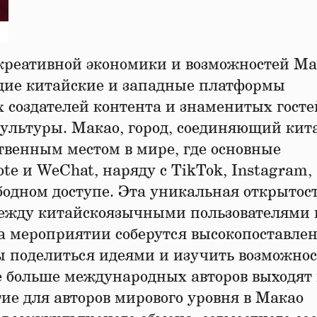
 креативной экономики и возможностей М
щие китайские и западные платформы
 создателей контента и знаменитых госте
культуры. Макао, город, соединяющий кит
твенным местом в мире, где основные
te и WeChat, наряду с TikTok, Instagram,
ободном доступе. Эта уникальная открытос
ежду китайскоязычными пользователями 
 мероприятии соберутся высокопоставле
ы поделиться идеями и изучить возможно
се больше международных авторов выходят
ие для авторов мирового уровня в Макао