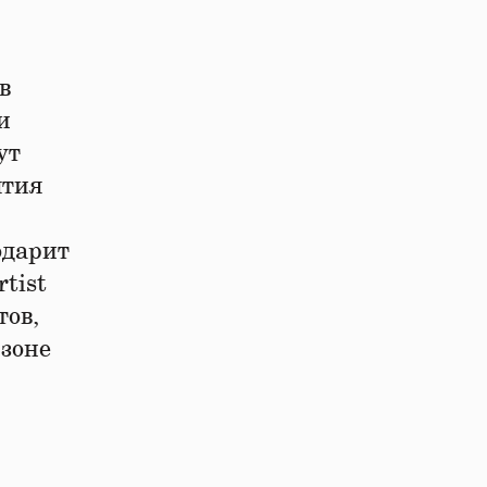
в
и
ут
ятия
одарит
tist
тов,
зоне