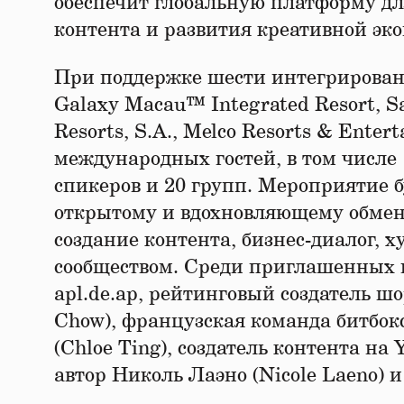
обеспечит глобальную платформу дл
контента и развития креативной эк
При поддержке шести интегрирова
Galaxy Macau™ Integrated Resort, S
Resorts, S.A., Melco Resorts & Ente
международных гостей, в том числе 
спикеров и 20 групп. Мероприятие б
открытому и вдохновляющему обмен
создание контента, бизнес-диалог, 
сообществом. Среди приглашенных г
apl.de.ap, рейтинговый создатель ш
Chow), французская команда битбо
(Chloe Ting), создатель контента на
автор Николь Лаэно (Nicole Laeno) и