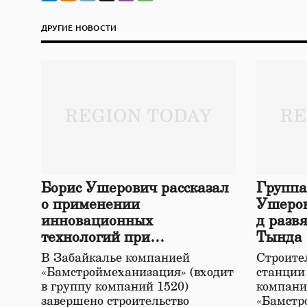
ДРУГИЕ НОВОСТИ
Борис Ушерович рассказал
Группа
о применении
Ушеров
инновационных
д разв
технологий при
Тында
строительстве нового моста
В Забайкалье компанией
Строител
в Забайкалье
«Бамстроймеханизация» (входит
станции
в группу компаний 1520)
компани
завершено строительство
«Бамстр