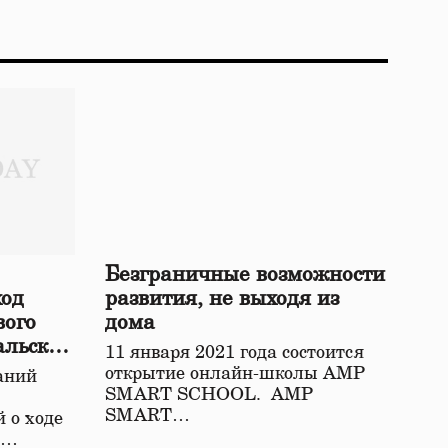
Безграничные возможности
ход
развития, не выходя из
вого
дома
альской
11 января 2021 года состоится
открытие онлайн-школы АМР
аний
SMART SCHOOL. АМР
SMART…
 о ходе
о…