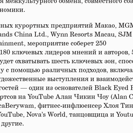
я межкультурного обмена, совместного со
ономики.
нных курортных предприятий Макао, MG
ands China Ltd., Wynn Resorts Macau, SJM
rtainment, мероприятие соберет 250
180 ключевых лидеров мнений и авторов, 
удет охватывать шесть ключевых зон, спос
у с помощью различных подходов, включа
художественные выступления и взаимодейс
остей — один из основателей Black Eyed P
ортсов на YouTube Алан Чикин Чоу (Alan C
ксаBerywam, фитнес-инфлюенсер Хлоя Тин
 YouTube, Nova’s World, танцовщица и Youtu
 другие.