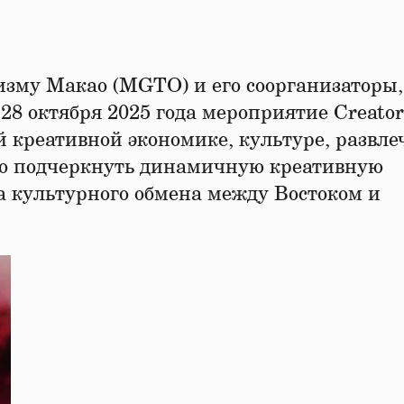
изму Макао (MGTO) и его соорганизаторы,
 28 октября 2025 года мероприятие Creato
й креативной экономике, культуре, развл
но подчеркнуть динамичную креативную
а культурного обмена между Востоком и