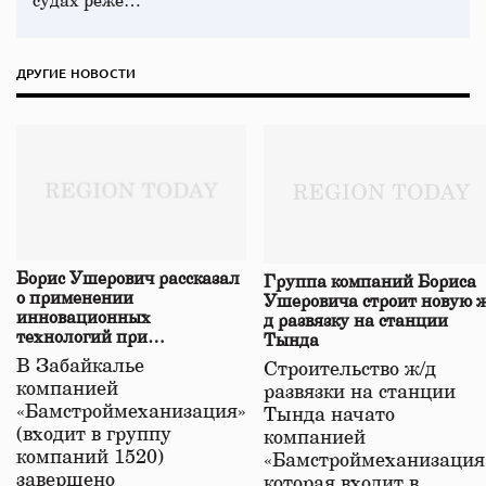
судах реже…
ДРУГИЕ НОВОСТИ
Борис Ушерович рассказал
Группа компаний Бориса
о применении
Ушеровича строит новую ж
инновационных
д развязку на станции
технологий при
Тында
строительстве нового моста
В Забайкалье
Строительство ж/д
в Забайкалье
компанией
развязки на станции
«Бамстроймеханизация»
Тында начато
(входит в группу
компанией
компаний 1520)
«Бамстроймеханизация
завершено
которая входит в…