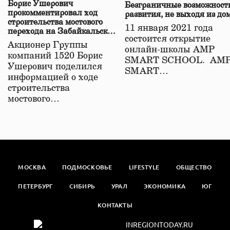
Борис Ушерович
Безграничные возможност
прокомментировал ход
развития, не выходя из до
строительства мостового
11 января 2021 года
перехода на Забайкальской
состоится открытие
железной дороге
Акционер Группы
онлайн-школы АМР
компаний 1520 Борис
SMART SCHOOL. АМ
Ушерович поделился
SMART…
информацией о ходе
строительства
мостового…
МОСКВА
ПОДМОСКОВЬЕ
LIFESTYLE
ОБЩЕСТВО
ПЕТЕРБУРГ
СИБИРЬ
УРАЛ
ЭКОНОМИКА
ЮГ
КОНТАКТЫ