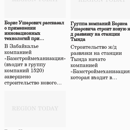
Борис Ушерович рассказал
Группа компаний Бориса
о применении
Ушеровича строит новую ж
инновационных
д развязку на станции
технологий при
Тында
строительстве нового моста
В Забайкалье
Строительство ж/д
в Забайкалье
компанией
развязки на станции
«Бамстроймеханизация»
Тында начато
(входит в группу
компанией
компаний 1520)
«Бамстроймеханизация
завершено
которая входит в…
строительство нового…