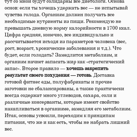
тут со мной будут солидарны все диетологи. Основа
основ: если ты хочешь удержать вес — не испытывай
чувства голода. Организм должен получать все
необходимые нутриенты из пищи. Рекомендую не
превышать дневную норму калорийности в 1700 ккал.
Цифра средняя, конечно, все индивидуально и
рассчитывается исходя из параметров человека (вес,
рост, возраст, хронические заболевания и т.д.). Что
будет, если голодать? Замедлится метаболизм, и
организм начнет запасать жир как «стратегический
запас». Второе правило —
хочешь закрепить
результат своего похудения — готовь
. Доставка
готовой фитнес еды, полуфабрикаты и прочие
заготовки не сбалансированы, а также практически
всегда содержат много углеводов, сахара, соли и
различные консерванты, которые имеют свойство
накапливаться в организме, замедляя его метаболизм.
Итак, основы усвоили, переходим к принципам
питания, что же и как есть, чтобы не набрать лишний
вес.