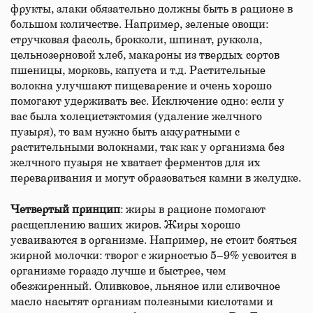
фрукты, злаки обязательно должны быть в рационе в
большом количестве. Например, зеленые овощи:
стручковая фасоль, брокколи, шпинат, руккола,
цельнозерновой хлеб, макароны из твердых сортов
пшеницы, морковь, капуста и т.д. Растительные
волокна улучшают пищеварение и очень хорошо
помогают удерживать вес. Исключение одно: если у
вас была холецистэктомия (удаление желчного
пузыря), то вам нужно быть аккуратными с
растительными волокнами, так как у организма без
желчного пузыря не хватает ферментов для их
переваривания и могут образоваться камни в желудке.
Четвертый принцип
: жиры в рационе помогают
расщеплению ваших жиров. Жиры хорошо
усваиваются в организме. Например, не стоит бояться
жирной молочки: творог с жирностью 5−9% усвоится в
организме гораздо лучше и быстрее, чем
обезжиренный. Оливковое, льняное или сливочное
масло насытят организм полезными кислотами и