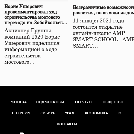
Борис Ушерович
Безграничные возможност
прокомментировал ход
развития, не выходя из до
строительства мостового
11 января 2021 года
перехода на Забайкальской
состоится открытие
железной дороге
Акционер Группы
онлайн-школы АМР
компаний 1520 Борис
SMART SCHOOL. АМ
Ушерович поделился
SMART…
информацией о ходе
строительства
мостового…
МОСКВА
ПОДМОСКОВЬЕ
LIFESTYLE
ОБЩЕСТВО
ПЕТЕРБУРГ
СИБИРЬ
УРАЛ
ЭКОНОМИКА
ЮГ
КОНТАКТЫ