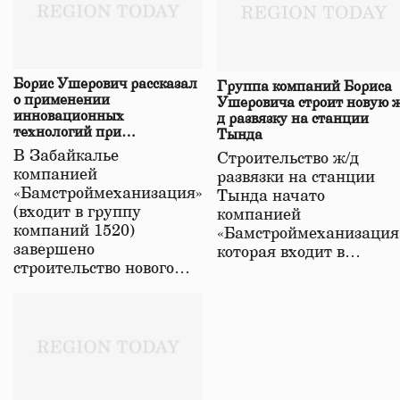
Борис Ушерович рассказал
Группа компаний Бориса
о применении
Ушеровича строит новую ж
инновационных
д развязку на станции
технологий при
Тында
строительстве нового моста
В Забайкалье
Строительство ж/д
в Забайкалье
компанией
развязки на станции
«Бамстроймеханизация»
Тында начато
(входит в группу
компанией
компаний 1520)
«Бамстроймеханизация
завершено
которая входит в…
строительство нового…