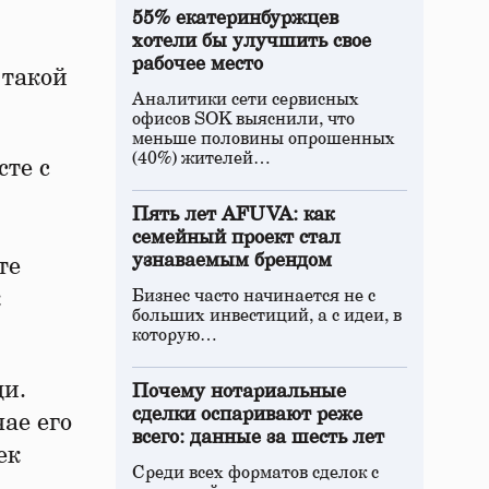
55% екатеринбуржцев
хотели бы улучшить свое
рабочее место
 такой
Аналитики сети сервисных
офисов SOK выяснили, что
меньше половины опрошенных
(40%) жителей…
сте с
Пять лет AFUVA: как
семейный проект стал
узнаваемым брендом
те
к
Бизнес часто начинается не с
больших инвестиций, а с идеи, в
которую…
щи.
Почему нотариальные
сделки оспаривают реже
ае его
всего: данные за шесть лет
ек
Среди всех форматов сделок с