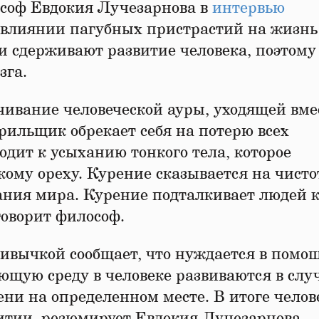
ософ Евдокия Лучезарнова в
интервью
о влиянии пагубных пристрастий на жизнь
 сдерживают развитие человека, поэтому
зга.
чивание человеческой ауры, уходящей вме
ильщик обрекает себя на потерю всех
одит к усыханию тонкого тела, которое
ому ореху. Курение сказывается на чисто
ания мира. Курение подталкивает людей 
оворит философ.
ивычкой сообщает, что нуждается в помо
щую среду в человеке развиваются в случ
ни на определенном месте. В итоге челов
витии, резюмирует Евдокия Лучезарнова.