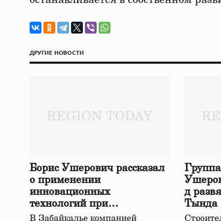
ДРУГИЕ НОВОСТИ
Борис Ушерович рассказал
Группа
о применении
Ушеров
инновационных
д разв
технологий при
Тында
строительстве нового моста
В Забайкалье компанией
Строител