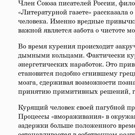
Член Союза писателей России, фил
«Литературной газете» рассказала 
человека. Именно вредные привычки
важной является забота о чистоте мо
Во время курения происходит закру
дымными кольцами. Фактически кур
энергетических наработок. Это прив
становится подобно сгнившему грецк
мозга, сдерживая возможности позн
принятию примитивных решений, г
Курящий человек своей пагубной пр
Процессы «вмораживания» в окружаю
задержки больше положенного време
останавливается в собственном раз