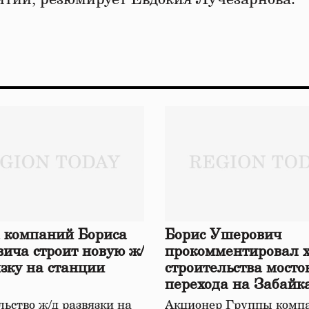
 компаний Бориса
Борис Ушерович
ича строит новую ж/
прокомментировал 
язку на станции
строительства мосто
перехода на Забайк
железной дороге
ьство ж/д развязки на
Акционер Группы комп