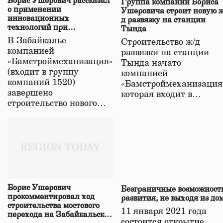
Борис Ушерович рассказал
Группа компаний Бориса
о применении
Ушеровича строит новую ж
инновационных
д развязку на станции
технологий при
Тында
строительстве нового моста
В Забайкалье
Строительство ж/д
в Забайкалье
компанией
развязки на станции
«Бамстроймеханизация»
Тында начато
(входит в группу
компанией
компаний 1520)
«Бамстроймеханизация
завершено
которая входит в…
строительство нового…
Борис Ушерович
Безграничные возможност
прокомментировал ход
развития, не выходя из до
строительства мостового
11 января 2021 года
перехода на Забайкальской
состоится открытие