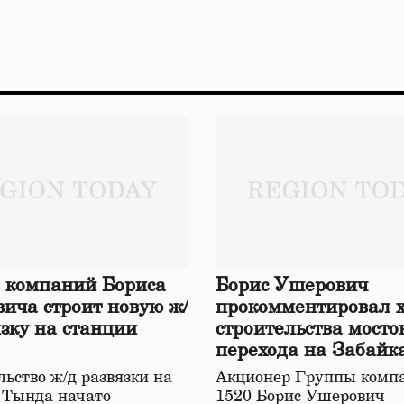
 компаний Бориса
Борис Ушерович
ича строит новую ж/
прокомментировал 
язку на станции
строительства мосто
перехода на Забайк
железной дороге
ьство ж/д развязки на
Акционер Группы комп
 Тында начато
1520 Борис Ушерович