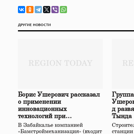
ДРУГИЕ НОВОСТИ
Борис Ушерович рассказал
Группа
о применении
Ушеров
инновационных
д разв
технологий при
Тында
строительстве нового моста
В Забайкалье компанией
Строител
в Забайкалье
«Бамстроймеханизация» (входит
станции