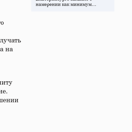
намерении как минимум…
го
олучать
а на
миту
ие.
ышении