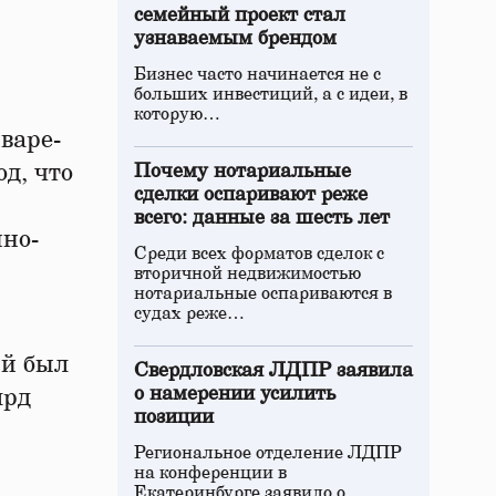
семейный проект стал
узнаваемым брендом
Бизнес часто начинается не с
больших инвестиций, а с идеи, в
которую…
варе-
д, что
Почему нотариальные
сделки оспаривают реже
всего: данные за шесть лет
но-
Среди всех форматов сделок с
вторичной недвижимостью
нотариальные оспариваются в
судах реже…
ый был
Свердловская ЛДПР заявила
о намерении усилить
лрд
позиции
Региональное отделение ЛДПР
на конференции в
Екатеринбурге заявило о