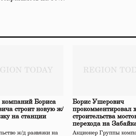
 компаний Бориса
Борис Ушерович
ича строит новую ж/
прокомментировал 
язку на станции
строительства мосто
перехода на Забайк
железной дороге
ьство ж/д развязки на
Акционер Группы комп