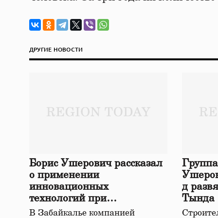
ДРУГИЕ НОВОСТИ
Борис Ушерович рассказал
Группа
о применении
Ушеров
инновационных
д разв
технологий при
Тында
строительстве нового моста
В Забайкалье компанией
Строител