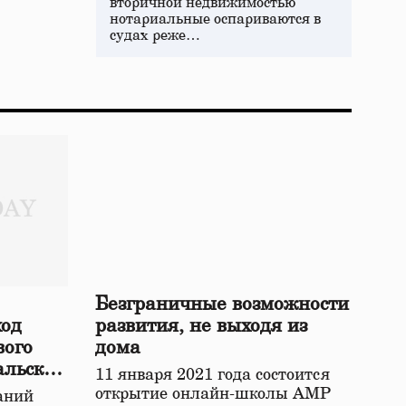
вторичной недвижимостью
нотариальные оспариваются в
судах реже…
Безграничные возможности
ход
развития, не выходя из
вого
дома
альской
11 января 2021 года состоится
открытие онлайн-школы АМР
аний