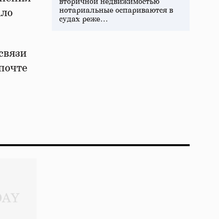
вторичной недвижимостью
нотариальные оспариваются в
ало
судах реже…
связи
 почте