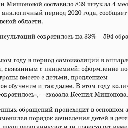
ии Мишоновой составило 839 штук за 4 ме
а аналогичный период 2020 года, сообщает
вской области.
нсультаций сократилось на 33% – 594 об
шлом году в период самоизоляции в аппара
м, связанным с пандемией: оформление по
 страны вместе с детьми, продлением
е обучение и так далее. В этом году коли
ократилось», – сказала Ксения Мишонова
енных обращений происходит в основном з
изменился порядок зачисления детей в дет
х школ реорганизуют или происходят изм