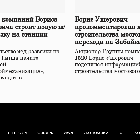
 компаний Бориса
Борис Ушерович
ича строит новую ж/
прокомментировал 
язку на станции
строительства мосто
перехода на Забайк
железной дороге
ьство ж/д развязки на
Акционер Группы комп
 Тында начато
1520 Борис Ушерович
ей
поделился информацией
оймеханизация»,
строительства мостовог
 входит в…
ПЕТЕРБУРГ
СИБИРЬ
УРАЛ
ЭКОНОМИКА
ЮГ
КО