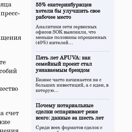
сяца
55% екатеринбуржцев
хотели бы улучшить свое
 пресс-
рабочее место
Аналитики сети сервисных
офисов SOK выяснили, что
ращения
меньше половины опрошенных
(40%) жителей…
Пять лет AFUVA: как
те
семейный проект стал
собий
узнаваемым брендом
Бизнес часто начинается не с
больших инвестиций, а с идеи, в
чество
которую…
.
Почему нотариальные
сделки оспаривают реже
а счет
всего: данные за шесть лет
ские
Среди всех форматов сделок с
енения