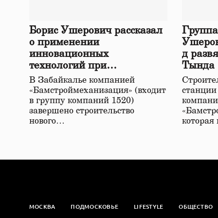
Борис Ушерович рассказал
Группа
о применении
Ушеров
инновационных
д разв
технологий при
Тында
строительстве нового моста
В Забайкалье компанией
Строител
в Забайкалье
«Бамстроймеханизация» (входит
станции
в группу компаний 1520)
компани
завершено строительство
«Бамстр
нового…
которая
МОСКВА
ПОДМОСКОВЬЕ
LIFESTYLE
ОБЩЕСТВО