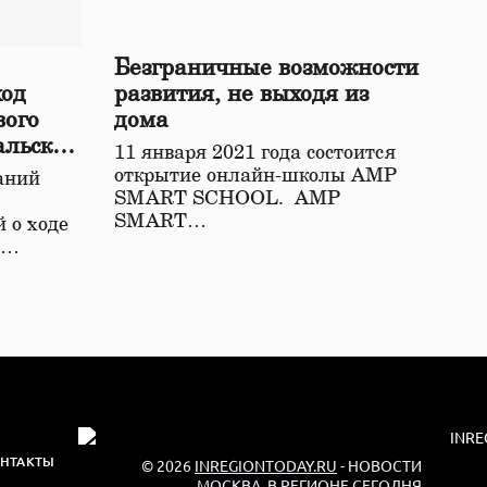
Безграничные возможности
ход
развития, не выходя из
вого
дома
альской
11 января 2021 года состоится
открытие онлайн-школы АМР
аний
SMART SCHOOL. АМР
SMART…
 о ходе
о…
НТАКТЫ
© 2026
INREGIONTODAY.RU
- НОВОСТИ
МОСКВА. В РЕГИОНЕ СЕГОДНЯ