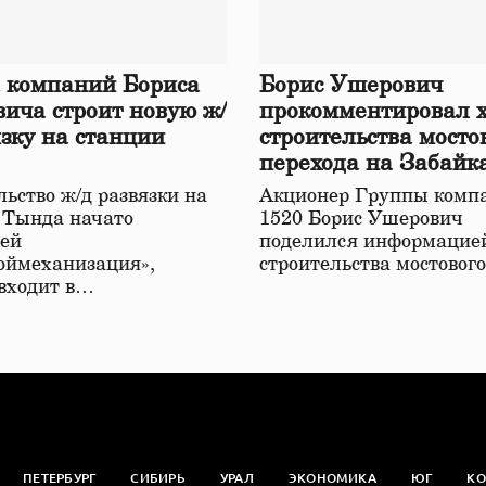
 компаний Бориса
Борис Ушерович
ича строит новую ж/
прокомментировал 
язку на станции
строительства мосто
перехода на Забайк
железной дороге
ьство ж/д развязки на
Акционер Группы комп
 Тында начато
1520 Борис Ушерович
ей
поделился информацией
оймеханизация»,
строительства мостовог
 входит в…
ПЕТЕРБУРГ
СИБИРЬ
УРАЛ
ЭКОНОМИКА
ЮГ
КО