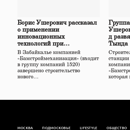
Борис Ушерович рассказал
Группа
о применении
Ушеров
инновационных
д разв
технологий при
Тында
строительстве нового моста
В Забайкалье компанией
Строител
в Забайкалье
«Бамстроймеханизация» (входит
станции
в группу компаний 1520)
компани
завершено строительство
«Бамстр
нового…
которая
МОСКВА
ПОДМОСКОВЬЕ
LIFESTYLE
ОБЩЕСТВО