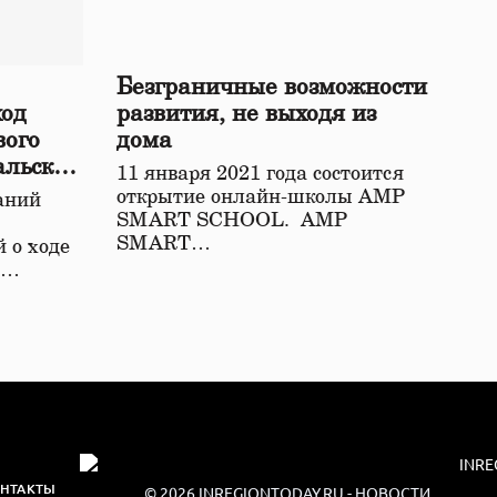
Безграничные возможности
ход
развития, не выходя из
вого
дома
альской
11 января 2021 года состоится
открытие онлайн-школы АМР
аний
SMART SCHOOL. АМР
SMART…
 о ходе
о…
НТАКТЫ
© 2026
INREGIONTODAY.RU
- НОВОСТИ