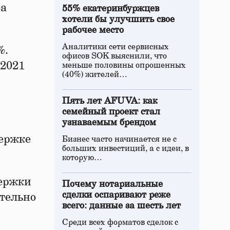
ба
55% екатеринбуржцев
хотели бы улучшить свое
рабочее место
Аналитики сети сервисных
%.
офисов SOK выяснили, что
 2021
меньше половины опрошенных
(40%) жителей…
Пять лет AFUVA: как
семейный проект стал
узнаваемым брендом
держке
Бизнес часто начинается не с
больших инвестиций, а с идеи, в
которую…
держки
Почему нотариальные
сделки оспаривают реже
тельно
всего: данные за шесть лет
Среди всех форматов сделок с