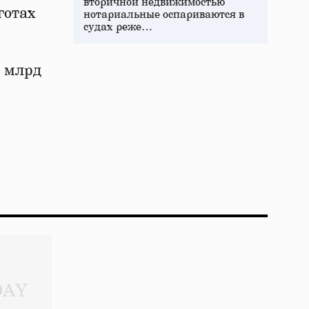
вторичной недвижимостью
готах
нотариальные оспариваются в
судах реже…
3 млрд