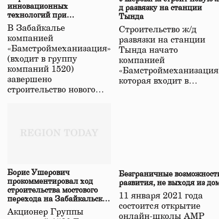
инновационных
д развязку на станции
технологий при
Тында
строительстве нового моста
В Забайкалье
Строительство ж/д
в Забайкалье
компанией
развязки на станции
«Бамстроймеханизация»
Тында начато
(входит в группу
компанией
компаний 1520)
«Бамстроймеханизация
завершено
которая входит в…
строительство нового…
Борис Ушерович
Безграничные возможност
прокомментировал ход
развития, не выходя из до
строительства мостового
11 января 2021 года
перехода на Забайкальской
состоится открытие
железной дороге
Акционер Группы
онлайн-школы АМР