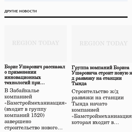
ДРУГИЕ НОВОСТИ
Борис Ушерович рассказал
Группа компаний Бориса
о применении
Ушеровича строит новую ж
инновационных
д развязку на станции
технологий при
Тында
строительстве нового моста
В Забайкалье
Строительство ж/д
в Забайкалье
компанией
развязки на станции
«Бамстроймеханизация»
Тында начато
(входит в группу
компанией
компаний 1520)
«Бамстроймеханизация
завершено
которая входит в…
строительство нового…