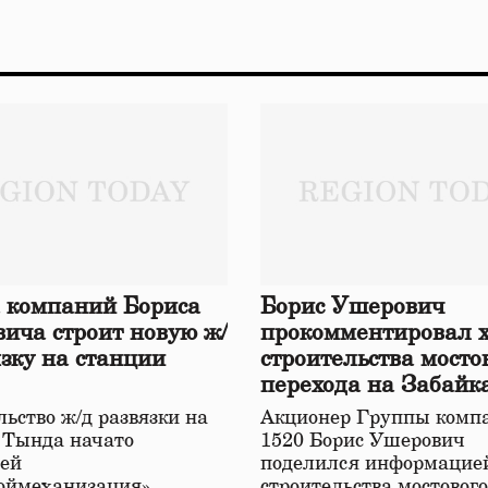
 компаний Бориса
Борис Ушерович
ича строит новую ж/
прокомментировал 
язку на станции
строительства мосто
перехода на Забайк
железной дороге
ьство ж/д развязки на
Акционер Группы комп
 Тында начато
1520 Борис Ушерович
ей
поделился информацией
оймеханизация»,
строительства мостовог