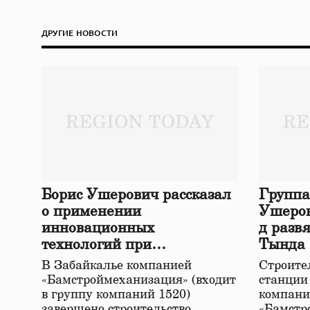
ДРУГИЕ НОВОСТИ
Борис Ушерович рассказал
Группа
о применении
Ушеров
инновационных
д разв
технологий при
Тында
строительстве нового моста
В Забайкалье компанией
Строител
в Забайкалье
«Бамстроймеханизация» (входит
станции
в группу компаний 1520)
компани
завершено строительство
«Бамстр