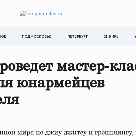
НОЕ
ПОДМОСКОВЬЕ
ПЕТЕРБУРГ
СИБИРЬ
оведет мастер‑кла
для юнармейцев
еля
ион мира по джиу-джитсу и грэпплингу,