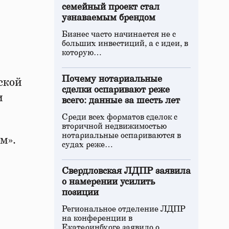
семейный проект стал
узнаваемым брендом
Бизнес часто начинается не с
больших инвестиций, а с идеи, в
которую…
Почему нотариальные
ской
сделки оспаривают реже
и
всего: данные за шесть лет
Среди всех форматов сделок с
вторичной недвижимостью
нотариальные оспариваются в
м».
судах реже…
Свердловская ЛДПР заявила
о намерении усилить
позиции
Региональное отделение ЛДПР
на конференции в
Екатеринбурге заявило о