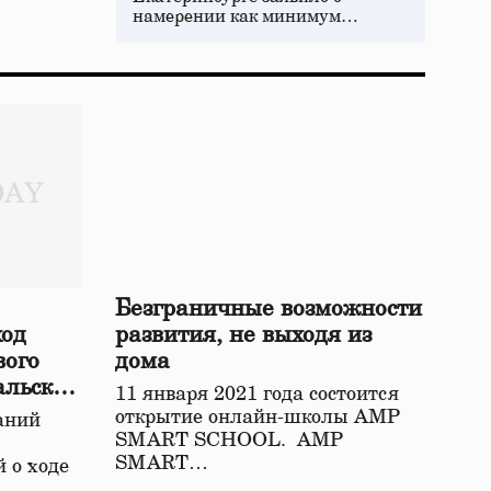
намерении как минимум…
Безграничные возможности
ход
развития, не выходя из
вого
дома
альской
11 января 2021 года состоится
открытие онлайн-школы АМР
аний
SMART SCHOOL. АМР
SMART…
 о ходе
о…