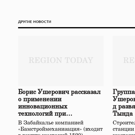
ДРУГИЕ НОВОСТИ
Борис Ушерович рассказал
Группа
о применении
Ушеров
инновационных
д разв
технологий при
Тында
строительстве нового моста
В Забайкалье компанией
Строител
в Забайкалье
«Бамстроймеханизация» (входит
станции