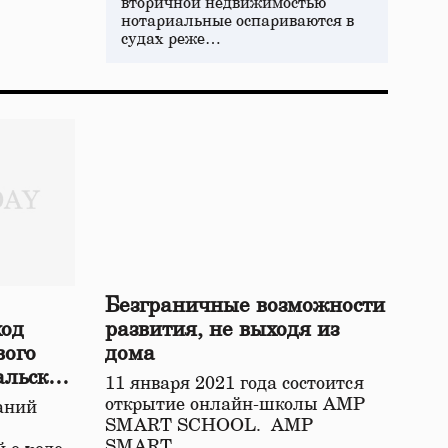
вторичной недвижимостью
нотариальные оспариваются в
судах реже…
Безграничные возможности
ход
развития, не выходя из
вого
дома
альской
11 января 2021 года состоится
открытие онлайн-школы АМР
аний
SMART SCHOOL. АМР
SMART…