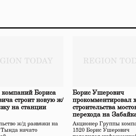
 компаний Бориса
Борис Ушерович
ича строит новую ж/
прокомментировал 
язку на станции
строительства мосто
перехода на Забайк
железной дороге
ьство ж/д развязки на
Акционер Группы комп
 Тында начато
1520 Борис Ушерович