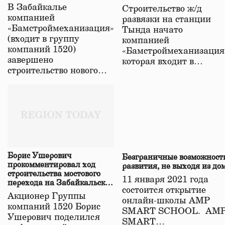
строительстве нового моста
В Забайкалье
Строительство ж/д
в Забайкалье
компанией
развязки на станции
«Бамстроймеханизация»
Тында начато
(входит в группу
компанией
компаний 1520)
«Бамстроймеханизация
завершено
которая входит в…
строительство нового…
Борис Ушерович
Безграничные возможност
прокомментировал ход
развития, не выходя из до
строительства мостового
11 января 2021 года
перехода на Забайкальской
состоится открытие
железной дороге
Акционер Группы
онлайн-школы АМР
компаний 1520 Борис
SMART SCHOOL. АМ
Ушерович поделился
SMART…