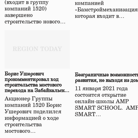
(входит в группу
компанией
компаний 1520)
«Бамстроймеханизация
завершено
которая входит в…
строительство нового…
Борис Ушерович
Безграничные возможност
прокомментировал ход
развития, не выходя из до
строительства мостового
11 января 2021 года
перехода на Забайкальской
состоится открытие
железной дороге
Акционер Группы
онлайн-школы АМР
компаний 1520 Борис
SMART SCHOOL. АМ
Ушерович поделился
SMART…
информацией о ходе
строительства
мостового…