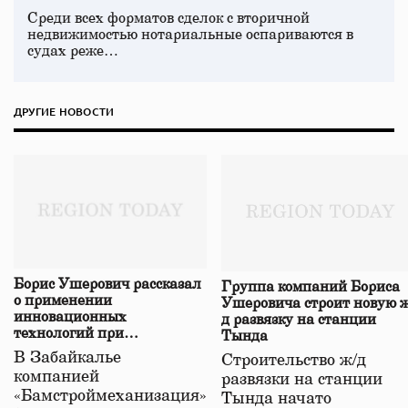
Среди всех форматов сделок с вторичной
недвижимостью нотариальные оспариваются в
судах реже…
ДРУГИЕ НОВОСТИ
Борис Ушерович рассказал
Группа компаний Бориса
о применении
Ушеровича строит новую ж
инновационных
д развязку на станции
технологий при
Тында
строительстве нового моста
В Забайкалье
Строительство ж/д
в Забайкалье
компанией
развязки на станции
«Бамстроймеханизация»
Тында начато