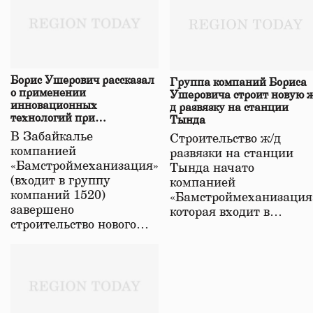
Борис Ушерович рассказал
Группа компаний Бориса
о применении
Ушеровича строит новую ж
инновационных
д развязку на станции
технологий при
Тында
строительстве нового моста
В Забайкалье
Строительство ж/д
в Забайкалье
компанией
развязки на станции
«Бамстроймеханизация»
Тында начато
(входит в группу
компанией
компаний 1520)
«Бамстроймеханизация
завершено
которая входит в…
строительство нового…