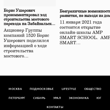
Борис Ушерович
Безграничные возможност
прокомментировал ход
развития, не выходя из до
строительства мостового
11 января 2021 года
перехода на Забайкальской
состоится открытие
железной дороге
Акционер Группы
онлайн-школы АМР
компаний 1520 Борис
SMART SCHOOL. АМ
Ушерович поделился
SMART…
информацией о ходе
строительства
мостового…
МОСКВА
ПОДМОСКОВЬЕ
LIFESTYLE
ОБЩЕСТВО
ПЕТЕРБУРГ
СИБИРЬ
УРАЛ
ЭКОНОМИКА
ЮГ
КОНТАКТЫ