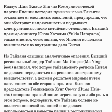
Кадзуо Шии (Kazuo Shii) из Коммунистической
партии Японии повторил призывы к г-же Такаити
отказаться от сделанных заявлений, предупредив, что
они обостряют напряженность и подрывают
конструктивные японо-китайские отношения. Бывший
премьер-министр Юкио Хатояма (Yukio Hatoyama)
также ответил, четко заявив, что Япония не должна
вмешиваться во внутренние дела Китая.
Из Тайваня слышны аналогичные опасения. Бывший
региональный лидер Тайваня Ма Инцзю (Ma Ying-
jeou) написал, что вопрос тайваньского региона Китая
не должен передаваться на решение иностранному
вмешательству, а должен решаться мирным путем
населением по обе стороны пролива. Бывшая
председатель Гоминьдана Хунг Сю-чу (Hung Hsiu-
chu) оспорила право Японии играть какую-либо роль в
этом вопросе, подчеркнув, что Тайвань больше не
является японской колонией и не должен
использоваться в качестве пешки в геополитических