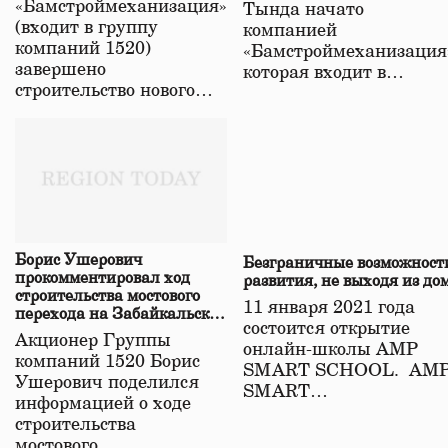
«Бамстроймеханизация»
Тында начато
(входит в группу
компанией
компаний 1520)
«Бамстроймеханизация
завершено
которая входит в…
строительство нового…
Борис Ушерович
Безграничные возможност
прокомментировал ход
развития, не выходя из до
строительства мостового
11 января 2021 года
перехода на Забайкальской
состоится открытие
железной дороге
Акционер Группы
онлайн-школы АМР
компаний 1520 Борис
SMART SCHOOL. АМ
Ушерович поделился
SMART…
информацией о ходе
строительства
мостового…