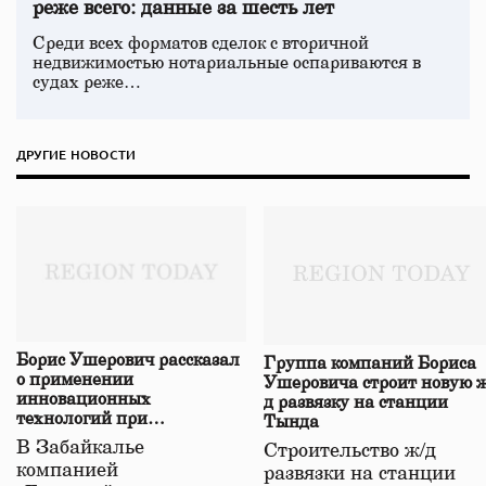
реже всего: данные за шесть лет
Среди всех форматов сделок с вторичной
недвижимостью нотариальные оспариваются в
судах реже…
ДРУГИЕ НОВОСТИ
Борис Ушерович рассказал
Группа компаний Бориса
о применении
Ушеровича строит новую ж
инновационных
д развязку на станции
технологий при
Тында
строительстве нового моста
В Забайкалье
Строительство ж/д
в Забайкалье
компанией
развязки на станции