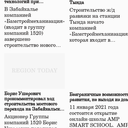
технологий при
Тында
строительстве нового моста
В Забайкалье
Строительство ж/д
в Забайкалье
компанией
развязки на станции
«Бамстроймеханизация»
Тында начато
(входит в группу
компанией
компаний 1520)
«Бамстроймеханизация
завершено
которая входит в…
строительство нового…
Борис Ушерович
Безграничные возможност
прокомментировал ход
развития, не выходя из до
строительства мостового
11 января 2021 года
перехода на Забайкальской
состоится открытие
железной дороге
Акционер Группы
онлайн-школы АМР
компаний 1520 Борис
SMART SCHOOL. АМ