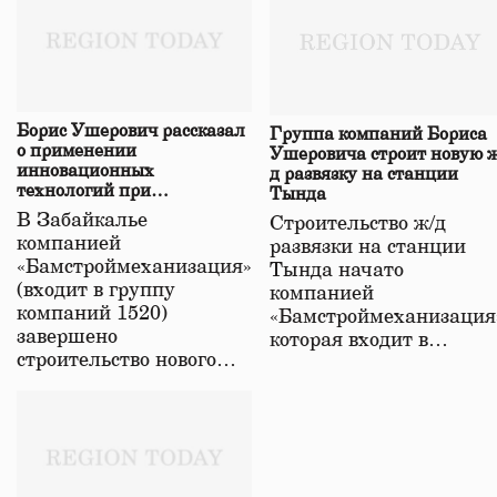
Борис Ушерович рассказал
Группа компаний Бориса
о применении
Ушеровича строит новую ж
инновационных
д развязку на станции
технологий при
Тында
строительстве нового моста
В Забайкалье
Строительство ж/д
в Забайкалье
компанией
развязки на станции
«Бамстроймеханизация»
Тында начато
(входит в группу
компанией
компаний 1520)
«Бамстроймеханизация
завершено
которая входит в…
строительство нового…