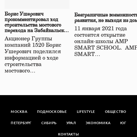
Борис Ушерович
Безграничные возможност
прокомментировал ход
развития, не выходя из до
строительства мостового
11 января 2021 года
перехода на Забайкальской
состоится открытие
железной дороге
Акционер Группы
онлайн-школы АМР
компаний 1520 Борис
SMART SCHOOL. АМ
Ушерович поделился
SMART…
информацией о ходе
строительства
мостового…
МОСКВА
ПОДМОСКОВЬЕ
LIFESTYLE
ОБЩЕСТВО
ПЕТЕРБУРГ
СИБИРЬ
УРАЛ
ЭКОНОМИКА
ЮГ
КОНТАКТЫ