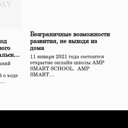
Безграничные возможности
ход
развития, не выходя из
вого
дома
альской
11 января 2021 года состоится
открытие онлайн-школы АМР
аний
SMART SCHOOL. АМР
SMART…
 о ходе
о…