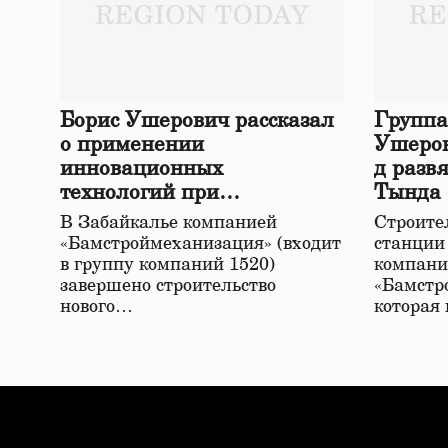
Борис Ушерович рассказал
Группа
о применении
Ушеров
инновационных
д разв
технологий при
Тында
строительстве нового моста
В Забайкалье компанией
Строител
в Забайкалье
«Бамстроймеханизация» (входит
станции
в группу компаний 1520)
компани
завершено строительство
«Бамстр
нового…
которая