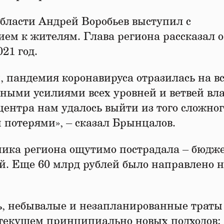
области Андрей Воробьев выступил с
м к жителям. Глава региона рассказал о
21 год.
 пандемия коронавируса отразилась на в
ными усилиями всех уровней и ветвей вла
центра нам удалось выйти из того сложног
 потерями», – сказал Брынцалов.
омика региона ощутимо пострадала – бюдж
й. Еще 60 млрд рублей было направлено 
ь, небывалые и незапланированные траты
у текущем принципиально новых подходов: