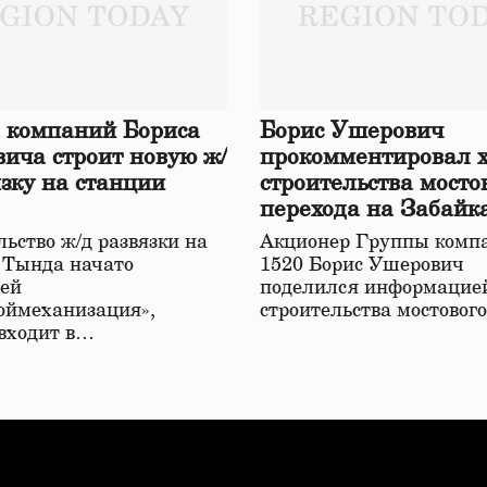
 компаний Бориса
Борис Ушерович
ича строит новую ж/
прокомментировал 
язку на станции
строительства мосто
перехода на Забайк
железной дороге
ьство ж/д развязки на
Акционер Группы комп
 Тында начато
1520 Борис Ушерович
ей
поделился информацией
оймеханизация»,
строительства мостовог
 входит в…