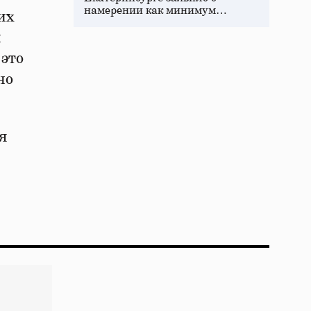
намерении как минимум…
их
й
 это
но
я