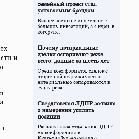
семейный проект стал
узнаваемым брендом
Бизнес часто начинается не с
больших инвестиций, а с идеи, в
которую…
сех
Почему нотариальные
сделки оспаривают реже
сти и
всего: данные за шесть лет
о
Среди всех форматов сделок с
вторичной недвижимостью
нотариальные оспариваются в
судах реже…
ет
на
Свердловская ЛДПР заявила
о намерении усилить
позиции
 в
Региональное отделение ЛДПР
на конференции в
Екатеринбурге заявило о